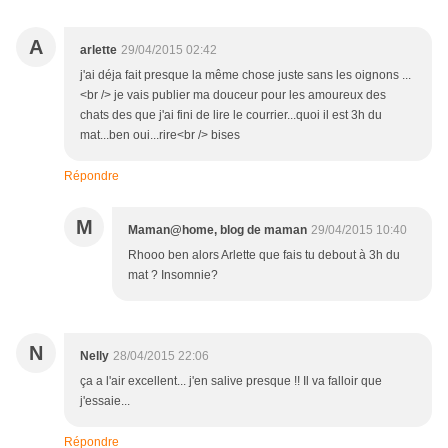
A
arlette
29/04/2015 02:42
j'ai déja fait presque la même chose juste sans les oignons ...
<br /> je vais publier ma douceur pour les amoureux des
chats des que j'ai fini de lire le courrier...quoi il est 3h du
mat...ben oui...rire<br /> bises
Répondre
M
Maman@home, blog de maman
29/04/2015 10:40
Rhooo ben alors Arlette que fais tu debout à 3h du
mat ? Insomnie?
N
Nelly
28/04/2015 22:06
ça a l'air excellent... j'en salive presque !! Il va falloir que
j'essaie...
Répondre