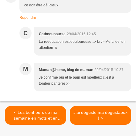
ce doit être délicieux
Répondre
C
Cathnounourse
29/04/2015 12:45
La rééducation est douloureuse....<br /> Merci de ton
attention ☺
M
Maman@home, blog de maman
29/04/2015 10:37
Je confirme oui et le pain est moelleux c,'est à
tomber par terre ;-)
< Les bonheurs de ma
J'ai dégusté ma degustabox
semaine en mots et en
! >
photos instagram (88)