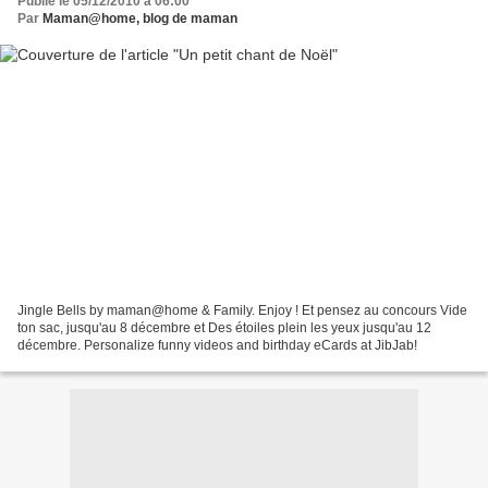
Publié le 05/12/2010 à 06:00
Par
Maman@home, blog de maman
Jingle Bells by maman@home & Family. Enjoy ! Et pensez au concours Vide
ton sac, jusqu'au 8 décembre et Des étoiles plein les yeux jusqu'au 12
décembre. Personalize funny videos and birthday eCards at JibJab!