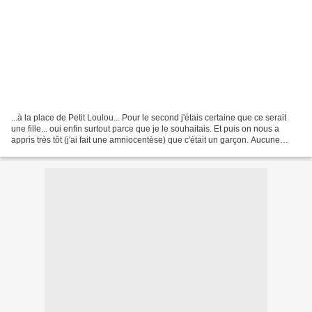
...à la place de Petit Loulou... Pour le second j'étais certaine que ce serait
une fille... oui enfin surtout parce que je le souhaitais. Et puis on nous a
appris très tôt (j'ai fait une amniocentèse) que c'était un garçon. Aucune
déception puisqu'à ce...