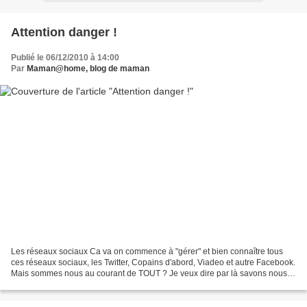
Attention danger !
Publié le 06/12/2010 à 14:00
Par
Maman@home, blog de maman
Les réseaux sociaux Ca va on commence à "gérer" et bien connaître tous
ces réseaux sociaux, les Twitter, Copains d'abord, Viadeo et autre Facebook.
Mais sommes nous au courant de TOUT ? Je veux dire par là savons nous à
quel point nous nous exposons,...