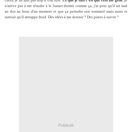
choix je ne sais pas trop à vrai dire.
Ce que je sais c'est que cela me gêne
, je
n'arrive pas à me résudre à le liasser dormir comme ça, j'ai peur qu'il ait mal
au dos au bout d'un moment et que ça perturbe son sommeil mais aussi et
surtout qu'il attrappe froid. Des idées à me donner ? Des pistes à suivre ?
Publicité