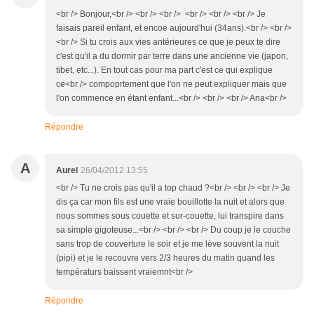
<br /> Bonjour,<br /> <br /> <br /> <br /> <br /> <br /> Je
faisais pareil enfant, et encoe aujourd'hui (34ans).<br /> <br />
<br /> Si tu crois aux vies antérieures ce que je peux te dire
c'est qu'il a du dormir par terre dans une ancienne vie (japon,
tibet, etc...). En tout cas pour ma part c'est ce qui explique
ce<br /> compoprtement que l'on ne peut expliquer mais que
l'on commence en étant enfant...<br /> <br /> <br /> Ana<br />
Répondre
A
Aurel
26/04/2012 13:55
<br /> Tu ne crois pas qu'il a top chaud ?<br /> <br /> <br /> Je
dis ça car mon fils est une vraie bouillotte la nuit et alors que
nous sommes sous couette et sur-couette, lui transpire dans
sa simple gigoteuse...<br /> <br /> <br /> Du coup je le couche
sans trop de couverture le soir et je me lève souvent la nuit
(pipi) et je le recouvre vers 2/3 heures du matin quand les
températurs baissent vraiemnt<br />
Répondre