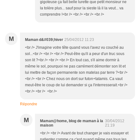
gigoteuse ça fait belle lurette que petit monsieur ne
la tolère plus... sauf pour la sieste là il la veut... va
comprendre !<br /> <br /> <br /> <br />
M
Maman d&#039;hiver
25/04/2012 11:23
<br /> J'imagine votre tête quand vous l'avez vu couché au
sol...<br /> <br /> <br /> Peut-être qu'il a peur d'un truc sous
son lit ?<br /> <br /> <br /> En tout cas, s'il aime dormir à
même le sol, pourquoi ne pas carrément démonter son lit et
lui mettre de façon permanente son matelas par terre ?<br />
<br /> <br /> Chez nous on dort sur futon+tatamis. Ca vaut
meut-être le coup de lui demander si ça l'interresserait.<br />
<br /> <br /> <br />
Répondre
M
Maman@home, blog de maman à la
30/04/2012
maison
21:19
<br /> <br /> Avant de tout changer je vais essayer et
patienter comme ça c'est quand même pas tous les