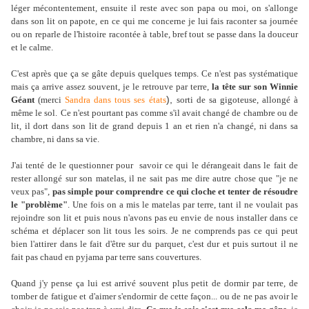
léger mécontentement, ensuite il reste avec son papa ou moi, on s'allonge
dans son lit on papote, en ce qui me concerne je lui fais raconter sa journée
ou on reparle de l'histoire racontée à table, bref tout se passe dans la douceur
et le calme.
C'est après que ça se gâte depuis quelques temps. Ce n'est pas systématique
mais ça arrive assez souvent, je le retrouve par terre,
la tête sur son Winnie
),
Géant
(merci
Sandra dans tous ses états
sorti de sa gigoteuse, allongé à
même le sol.
Ce n'est pourtant pas comme s'il avait changé de chambre ou de
lit, il dort dans son lit de grand depuis 1 an et rien n'a changé, ni dans sa
chambre, ni dans sa vie.
J'ai tenté de le questionner pour savoir ce qui le dérangeait dans le fait de
rester allongé sur son matelas, il ne sait pas me dire autre chose que "je ne
veux pas",
pas simple pour comprendre ce qui cloche et tenter de résoudre
le "problème"
. Une fois on a mis le matelas par terre, tant il ne voulait pas
rejoindre son lit et puis nous n'avons pas eu envie de nous installer dans ce
schéma et déplacer son lit tous les soirs. Je ne comprends pas ce qui peut
bien l'attirer dans le fait d'être sur du parquet, c'est dur et puis surtout il ne
fait pas chaud en pyjama par terre sans couvertures.
Quand j'y pense ça lui est arrivé souvent plus petit de dormir par terre, de
tomber de fatigue et d'aimer s'endormir de cette façon... ou de ne pas avoir le