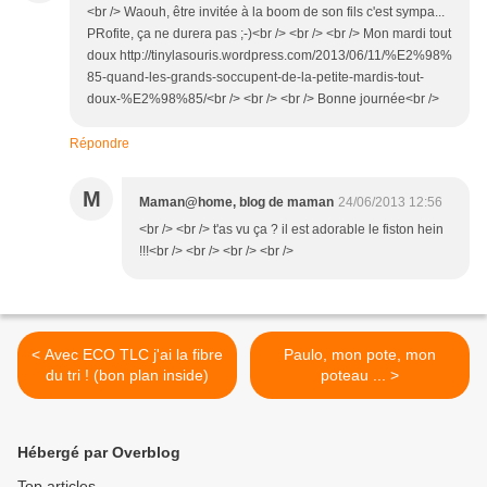
<br /> Waouh, être invitée à la boom de son fils c'est sympa...
PRofite, ça ne durera pas ;-)<br /> <br /> <br /> Mon mardi tout
doux http://tinylasouris.wordpress.com/2013/06/11/%E2%98%
85-quand-les-grands-soccupent-de-la-petite-mardis-tout-
doux-%E2%98%85/<br /> <br /> <br /> Bonne journée<br />
Répondre
M
Maman@home, blog de maman
24/06/2013 12:56
<br /> <br /> t'as vu ça ? il est adorable le fiston hein
!!!<br /> <br /> <br /> <br />
< Avec ECO TLC j'ai la fibre
Paulo, mon pote, mon
du tri ! (bon plan inside)
poteau ... >
Hébergé par Overblog
Top articles