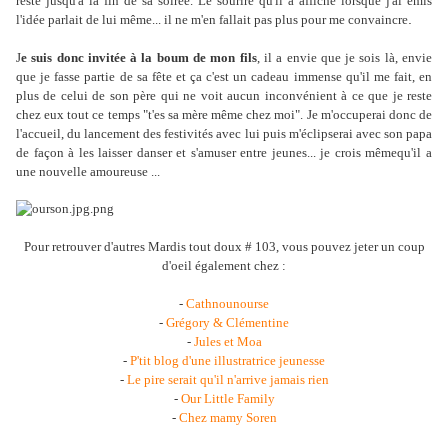
reste jusqu'à la fin de sa soirée. Le sourire qu'il a affiché lorsque j'ai émis
.
l'idée parlait de lui même... il ne m'en fallait pas plus pour me convaincre
J
e suis donc invitée à la boum de mon fils
, il a envie que je sois là, envie
que je fasse partie de sa fête et ça c'est un cadeau immense qu'il me fait, en
plus de celui de son père qui ne voit aucun inconvénient à ce que je reste
chez eux tout ce temps "t'es sa mère même chez moi". Je m'occuperai donc de
l'accueil, du lancement des festivités avec lui puis m'éclipserai avec son papa
de façon à les laisser danser et s'amuser entre jeunes... je crois mêmequ'il a
une nouvelle amoureuse ...
Pour retrouver d'autres Mardis tout doux # 103, vous pouvez jeter un coup
d'oeil également chez :
-
Cathnounourse
-
Grégory & Clémentine
-
Jules et Moa
-
P'tit blog d'une illustratrice jeunesse
-
Le pire serait qu'il n'arrive jamais rien
-
Our Little Family
-
Chez mamy Soren