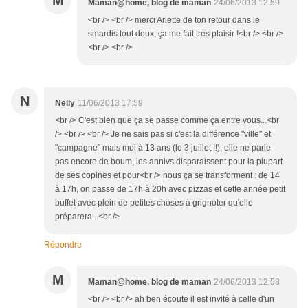
M
Maman@home, blog de maman
24/06/2013 12:59
<br /> <br /> merci Arlette de ton retour dans le
smardis tout doux, ça me fait très plaisir !<br /> <br />
<br /> <br />
N
Nelly
11/06/2013 17:59
<br /> C'est bien que ça se passe comme ça entre vous...<br
/> <br /> <br /> Je ne sais pas si c'est la différence "ville" et
"campagne" mais moi à 13 ans (le 3 juillet !!), elle ne parle
pas encore de boum, les annivs disparaissent pour la plupart
de ses copines et pour<br /> nous ça se transforment : de 14
à 17h, on passe de 17h à 20h avec pizzas et cette année petit
buffet avec plein de petites choses à grignoter qu'elle
préparera...<br />
Répondre
M
Maman@home, blog de maman
24/06/2013 12:58
<br /> <br /> ah ben écoute il est invité à celle d'un