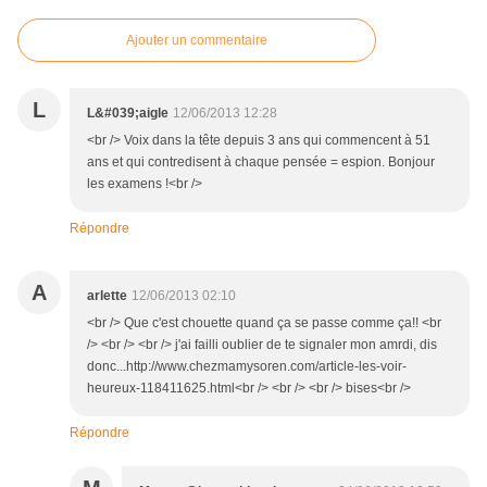
Ajouter un commentaire
L
L&#039;aigle
12/06/2013 12:28
<br /> Voix dans la tête depuis 3 ans qui commencent à 51
ans et qui contredisent à chaque pensée = espion. Bonjour
les examens !<br />
Répondre
A
arlette
12/06/2013 02:10
<br /> Que c'est chouette quand ça se passe comme ça!! <br
/> <br /> <br /> j'ai failli oublier de te signaler mon amrdi, dis
donc...http://www.chezmamysoren.com/article-les-voir-
heureux-118411625.html<br /> <br /> <br /> bises<br />
Répondre