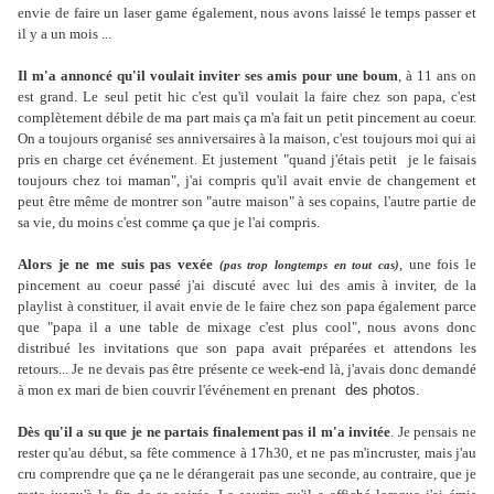
envie de faire un laser game également, nous avons laissé le temps passer et
il y a un mois ...
Il m'a annoncé qu'il voulait inviter ses amis pour une boum
, à 11 ans on
est grand. Le seul petit hic c'est qu'il voulait la faire chez son papa, c'est
complètement débile de ma part mais ça m'a fait un petit pincement au coeur.
On a toujours organisé ses anniversaires à la maison, c'est toujours moi qui ai
pris en charge cet événement. Et justement "quand j'étais petit
je le faisais
toujours chez toi maman", j'ai compris qu'il avait envie de changement et
peut être même de montrer son "autre maison" à ses copains, l'autre partie de
sa vie, du moins c'est comme ça que je l'ai compris.
Alors je ne me suis pas vexée
, une fois le
(pas trop longtemps en tout cas)
pincement au coeur passé j'ai discuté avec lui des amis à inviter, de la
playlist à constituer, il avait envie de le faire chez son papa également parce
que "papa il a une table de mixage c'est plus cool", nous avons donc
distribué les invitations que son papa avait préparées et attendons les
retours... Je ne devais pas être présente ce week-end là, j'avais donc demandé
à mon ex mari de bien couvrir l'événement en prenant
des photos.
Dès qu'il a su que je ne partais finalement pas il m'a invitée
. Je pensais ne
rester qu'au début, sa fête commence à 17h30, et ne pas m'incruster, mais j'au
cru comprendre que ça ne le dérangerait pas une seconde, au contraire, que je