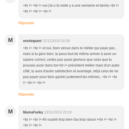
<br /> <br /> oui j'ai u la visite y a une semaine et demis.<br />
<br /> <br /> <br />
Répondre
M
mistinguett
22/11/2010 20:30
<br /> <br /> et oui, bien venue dans le métier qui paye pas...
mais si tu gère bien, tu peux tout de même arriver à avoir un
salaire correct, certes pas aussi glorieux que celui que tu
pouvais avoir dans ton<br /> précédent métier mais d'un autre
côté, tu aura d'autre satisfaction et avantage, déjà celui de ne
pas payer pour faire garder justement tes mômes...<br /> <br
/> <br /> <br />
Répondre
M
MamaFunky
22/11/2010 20:16
<br /> <br /> Ah ouaiiiii trop bien t'as trop raison !<br /> <br />
<br /> <br />