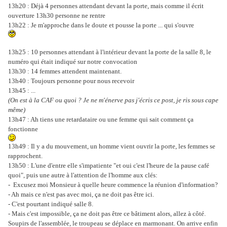
13h20 : Déjà 4 personnes attendant devant la porte, mais comme il écrit
ouverture 13h30 personne ne rentre
13h22 : Je m'approche dans le doute et pousse la porte ... qui s'ouvre
13h25 : 10 personnes attendant à l'intérieur devant la porte de la salle 8, le
numéro qui était indiqué sur notre convocation
13h30 : 14 femmes attendent maintenant.
13h40 : Toujours personne pour nous recevoir
13h45 : ...
(On est à la CAF ou quoi ? Je ne m'énerve pas j'écris ce post, je ris sous cape
même)
13h47 : Ah tiens une retardataire ou une femme qui sait comment ça
fonctionne
13h49 : Il y a du mouvement, un homme vient ouvrir la porte, les femmes se
rapprochent.
13h50 : L'une d'entre elle s'impatiente "et oui c'est l'heure de la pause café
quoi", puis une autre à l'attention de l'homme aux clés:
- Excusez moi Monsieur à quelle heure commence la réunion d'information?
- Ah mais ce n'est pas avec moi, ça ne doit pas être ici.
- C'est pourtant indiqué salle 8.
- Mais c'est impossible, ça ne doit pas être ce bâtiment alors, allez à côté.
Soupirs de l'assemblée, le troupeau se déplace en marmonant. On arrive enfin