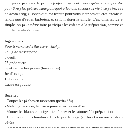
que j'aime pas avec le pêches
(enfin largement moins qu'avec les speculos
pour être plus précise-mais pourquoi elle nous raconte sa vie à ce point, que
de détails pffff
). Donc voici ma recette pour vous lectrices qui êtes encore là,
tandis que d'autres barbotent et se font dorer la pillule. C'est ultra rapide et
simple, on peut même faire participer les enfants à la préparation, comme ça
tout le monde s'amuse !
Ingrédients :
Pour 8 verrines (taille verre whisky)
250 g de mascarpone
3 oeufs
75 gr de sucre
6 petites pêches jaunes (bien mûres)
Jus d'orange
16 boudoirs
Cacao en poudre
Recette :
- Couper les pêches en morceaux (petits dés)
- Mélanger le sucre, le mascarpone et les jeunes d'oeuf
- Monter les blancs en neige, bien fermes et les ajouter à la préparation
- Faire tremper les boudoirs dans le jus d'orange (au fur et à mesure et des 2
côtés)
- Intercaler une couche de boudoirs, de pêches et de mélange au mascarpone,