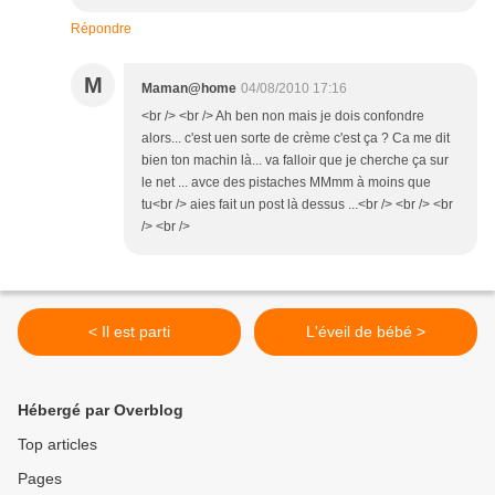
Répondre
M
Maman@home
04/08/2010 17:16
<br /> <br /> Ah ben non mais je dois confondre
alors... c'est uen sorte de crème c'est ça ? Ca me dit
bien ton machin là... va falloir que je cherche ça sur
le net ... avce des pistaches MMmm à moins que
tu<br /> aies fait un post là dessus ...<br /> <br /> <br
/> <br />
< Il est parti
L'éveil de bébé >
Hébergé par Overblog
Top articles
Pages