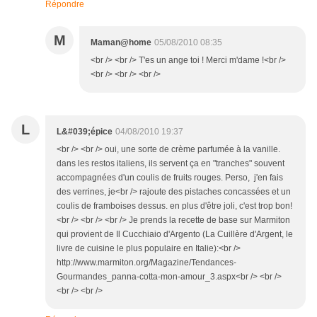
Répondre
M
Maman@home
05/08/2010 08:35
<br /> <br /> T'es un ange toi ! Merci m'dame !<br />
<br /> <br /> <br />
L
L&#039;épice
04/08/2010 19:37
<br /> <br /> oui, une sorte de crème parfumée à la vanille.
dans les restos italiens, ils servent ça en "tranches" souvent
accompagnées d'un coulis de fruits rouges. Perso, j'en fais
des verrines, je<br /> rajoute des pistaches concassées et un
coulis de framboises dessus. en plus d'être joli, c'est trop bon!
<br /> <br /> <br /> Je prends la recette de base sur Marmiton
qui provient de Il Cucchiaio d'Argento (La Cuillère d'Argent, le
livre de cuisine le plus populaire en Italie):<br />
http://www.marmiton.org/Magazine/Tendances-
Gourmandes_panna-cotta-mon-amour_3.aspx<br /> <br />
<br /> <br />