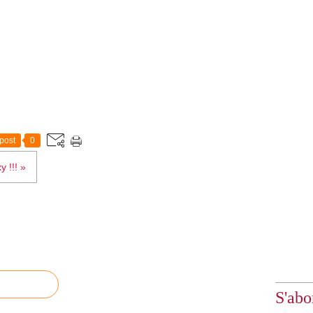
post
0
y !!! »
S'abo