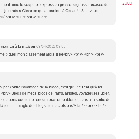
2009
tellement aimé le coup de l'expression grosse feignasse recasée dur
Mais je rends à César ce qui appartient à César !!!! Si tu veux
 ☆là<br /> <br /> <br /> <br />
maman à la maison
03/04/2011 08:57
 me piquer mon classement alors !!! lol<br /> <br /> <br /> <br />
, par contre l'avantage de la blogo, c'est qu'il ne tient qu'à toi
/> <br /> Blogs de mecs, blogs délirants, artistes, voyageuses...bref,
as de gens que tu ne rencontreras probablement pas à la sortie de
t là toute la magie des blogs...tu ne crois pas?<br /> <br /> <br />