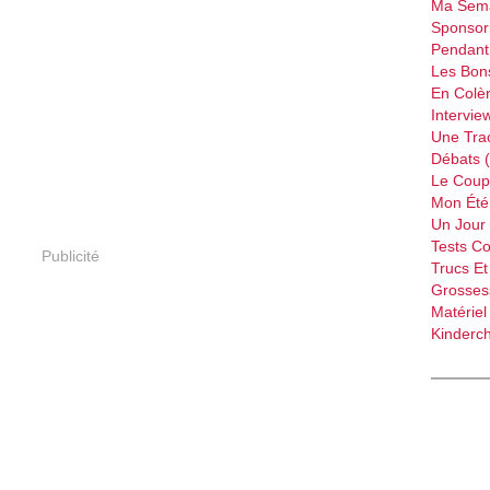
Ma Sema
Sponsori
Pendant 
Les Bon
En Colèr
Intervie
Une Tra
Débats 
Le Coup
Mon Été 
Un Jour 
Tests C
Publicité
Trucs Et
Grossess
Matériel
Kinderch