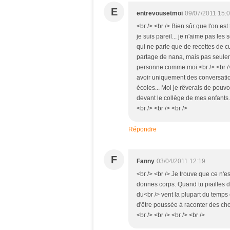
E
entrevousetmoi
09/07/2011 15:
<br /> <br /> Bien sûr que l'on est
je suis pareil... je n'aime pas les
qui ne parle que de recettes de cui
partage de nana, mais pas seulemen
personne comme moi.<br /> <br /> <
avoir uniquement des conversatio
écoles... Moi je rêverais de pouv
devant le collège de mes enfants...
<br /> <br /> <br />
Répondre
F
Fanny
03/04/2011 12:19
<br /> <br /> Je trouve que ce n'est
donnes corps. Quand tu piailles da
du<br /> vent la plupart du temps e
d'être poussée à raconter des ch
<br /> <br /> <br /> <br />