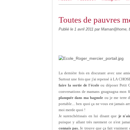
Toutes de pauvres m
Publié le
1 avril 2011
par Maman@home, b
La dernière fois en discutant avec une ami
Surtout une fois que j'ai repensé à LA CHOSE
faire la sortie de l'école
ou déposer Petit 
conversations de mamans gnagnagna mon fils
planquée dans ma bagnole
ou je me terre d
portable.... ben quoi ça ne vous est jamais ar
moi merde quoi !
Je surenchérissais en lui disant que
je n'a
puisque y allant très rarement ce n'est ja
connais pas.
Je trouve que ça fait vraiment c