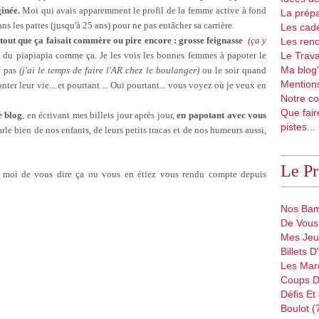
inée.
Moi qui avais apparemment le profil de la femme active à fond
La prépa
s les pattes (jusqu'à 25 ans) pour ne pas entâcher sa carrière.
Les cad
rtout que ça faisait commère ou pire encore : grosse feignasse
(ça y
Les renc
e du piapiapia comme ça. Je les vois les bonnes femmes à papoter le
Le Trava
Ma blog'
t pas
(j'ai le temps de faire l'AR chez le boulanger)
ou le soir quand
Mentions
onter leur vie... et pourtant ... Oui pourtant... vous voyez où je veux en
Notre co
Que fair
e blog
, en écrivant mes billets jour après jour,
en papotant avec vous
pistes...
parle bien de nos enfants, de leurs petits tracas et de nos humeurs aussi,
Le P
à moi de vous dire ça ou vous en étiez vous rendu compte depuis
Nos Bam
De Vous 
Mes Jeu
Billets 
Les Mar
Coups D
Défis Et
Boulot (