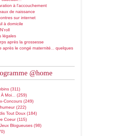
ration à l'accouchement
eaux de naissance
ontres sur internet
il à domicile
N'roll
 légales
rps après la grossesse
e après le congé maternité... quelques
rogramme @home
bins (311)
À Moi... (259)
x-Concours (249)
D'humeur (222)
dis Tout Doux (184)
e Coeur (115)
 Jeux Blogueuses (98)
70)