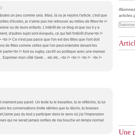
03
Abonnez
articles 
 toutes un peu comme cela. Mais, là ou je rejoins l'article, c'est que
 sorties d'écoles, je n'aime pas me retrouver au milieu de filles<br />
sine ou de leurs enfants. L'intérêt de ce blog et que oui il y a
t, d'autres sujet sont évoqués, ce qui fait l'intérêt d'une<br />
br /> Ce n'est pas parce que l'on est des filles que l'ont doit
Artic
ns de filles comme celles que l'on peut entendre devant les
oir parler<br /> foot ou rugby, cac40 ou politique avec une maman
 Exprimer mon côté Geek ... etc etc...<br /> <br /> <br /> <br />
 vraiment pas pareil. Un texte tu le travailles, tu le réfléchis, tu lui
ns les conversations limite stériles que tu décris, tu brasses
t j'aime pas du tout y participer dans le sens où j'ai l'impression
oses qui ne serait jamais sorties de ma bouche en temps normal.
Une p