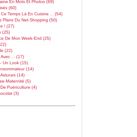
ine En Mots Et Photos (69)
sés (60)
Ce Temps Là En Cuisine ... (54)
s Plans Du Net-Shopping (50)
e ! (27)
w (25)
ce De Mon Week-End (25)
(22)
le (22)
Avec ... (17)
- Un Look (15)
onsommateur (14)
 Astuces (14)
e-Maternité (5)
 De Puériculture (4)
ocolat (3)