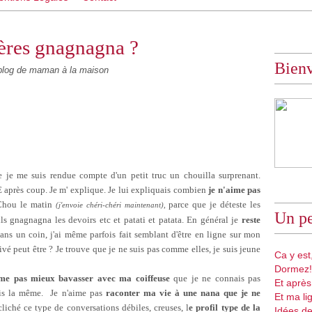
ères gnagnagna ?
Bien
log de maman à la maison
e je me suis rendue compte d'un petit truc un chouilla surprenant.
 après coup. Je m' explique. Je lui expliquais combien
je n'aime pas
Chou le matin
parce que je déteste les
(j'envoie chéri-chéri maintenant),
Un pe
 gnagnagna les devoirs etc et patati et patata. En général je
reste
ans un coin, j'ai même parfois fait semblant d'être en ligne sur mon
rivé peut être ? Je trouve que je ne suis pas comme elles, je suis jeune
Ca y est,
Dormez!
ime pas mieux bavasser avec ma coiffeuse
que je ne connais pas
Et après
mais la même. Je n'aime pas
raconter ma vie à une nana que je ne
Et ma li
liché ce type de conversations débiles, creuses, l
e profil type de la
Idées de