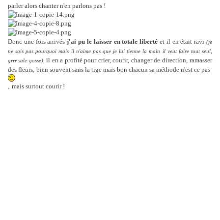
parler alors chanter n'en parlons pas !
Donc une fois arrivés
j'ai pu le laisser en totale liberté
et il en était ravi
(je
ne sais pas pourquoi mais il n'aime pas que je lui tienne la main il veut faire tout seul,
il en a profité pour crier, courir, changer de direction,
ramasser
grrr sale gosse),
des fleurs,
bien souvent sans la tige mais bon chacun sa méthode n'est ce pas
,
mais surtout courir !