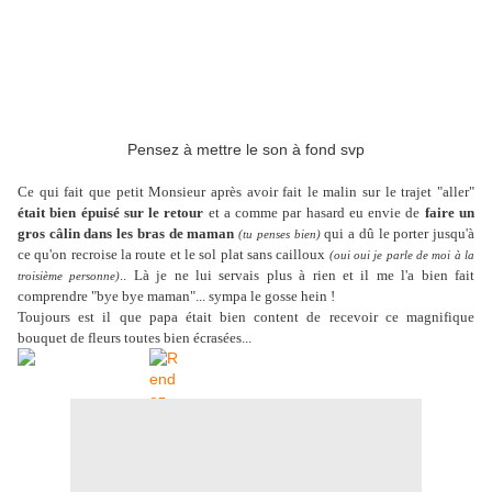
Pensez à mettre le son à fond svp
Ce qui fait que petit Monsieur après avoir fait le malin sur le trajet "aller"
était bien épuisé sur le retour
et a comme par hasard eu envie de
faire un
gros câlin dans les bras de maman
qui a dû le porter jusqu'à
(tu penses bien)
ce qu'on recroise la route et le sol plat sans cailloux
(oui oui je parle de moi à la
.. Là je ne lui servais plus à rien et il me l'a bien fait
troisième personne)
comprendre "bye bye maman"... sympa le gosse hein !
Toujours est il que papa était bien content de recevoir ce magnifique
bouquet de fleurs toutes bien écrasées...