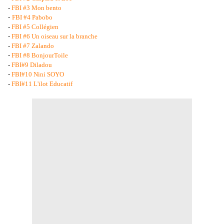
-
FBI #3 Mon bento
-
FBI #4 Pabobo
-
FBI #5 Collégien
-
FBI #6 Un oiseau sur la branche
-
FBI #7 Zalando
-
FBI #8 BonjourToile
-
FBI#9 Diladou
-
FBI#10 Nini SOYO
-
FBI#11 L'ilot Educatif