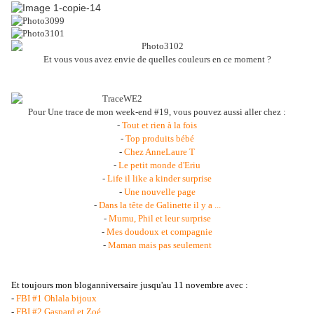
Et vous vous avez envie de quelles couleurs en ce moment ?
Pour Une trace de mon week-end #19, vous pouvez aussi aller chez :
-
Tout et rien à la fois
-
Top produits bébé
-
Chez AnneLaure T
-
Le petit monde d'Eriu
-
Life il like a kinder surprise
-
Une nouvelle page
-
Dans la tête de Galinette il y a ...
-
Mumu, Phil et leur surprise
-
Mes doudoux et compagnie
-
Maman mais pas seulement
Et toujours mon bloganniversaire jusqu'au 11 novembre avec :
-
FBI #1 Ohlala bijoux
-
FBI #2 Gaspard et Zoé