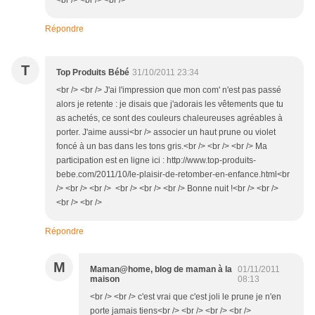
<br /> <br /> <br />
Répondre
T
Top Produits Bébé
31/10/2011 23:34
<br /> <br /> J'ai l'impression que mon com' n'est pas passé
alors je retente : je disais que j'adorais les vêtements que tu
as achetés, ce sont des couleurs chaleureuses agréables à
porter. J'aime aussi<br /> associer un haut prune ou violet
foncé à un bas dans les tons gris.<br /> <br /> <br /> Ma
participation est en ligne ici : http://www.top-produits-
bebe.com/2011/10/le-plaisir-de-retomber-en-enfance.html<br
/> <br /> <br /> <br /> <br /> <br /> Bonne nuit !<br /> <br />
<br /> <br />
Répondre
M
Maman@home, blog de maman à la
01/11/2011
maison
08:13
<br /> <br /> c'est vrai que c'est joli le prune je n'en
porte jamais tiens<br /> <br /> <br /> <br />