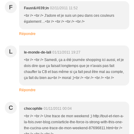
F
Faust&#039;in
02/11/2011 11:52
<br /> <br /> J'adore et je suis un peu dans ces couleurs
également ...<br /> <br /> <br /> <br />
Répondre
L
le-monde-de-lali
01/11/2011 19:27
<br /> <br /> Samedi, ça a été journée shopping ici aussi, et je
dois dire que ça faisait longtemps que je n'avais pas fait
chauffer la CB et bas même si ça fait peut être mal au compte,
ça fait du bien au<br /> moral ;)<br /> <br /> <br /> <br />
Répondre
C
chocophile
01/11/2011 00:04
<br /> <br /> Une trace de mon weekend ;) http://tout-et-rien-a-
la-fois.over-blog.com/article-the-force-is-strong-with-this-one-
the-cucina-une-trace-de-mon-weekend-87696811.html<br />