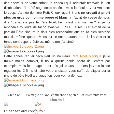
des cheveux de votre enfant, le cadeau qu'il adorerait recevoir, le lieu
d'habitation, s'il a été sage cette année... mais le résultat vaut vraiment
le coup. L'année dernière Petit Choux ayant 7 ans n
e croyait à priori
plus au gros bonhomme rouge et blanc
, il n'avait de cesse de nous
dire "Ca existe pas le Père Noël, hein c'est vrai maman?" et je lui
répondais toujours de façon évasive... Puis il a reçu cet e-mail de la
part du Père Noël et je dois bien reconnaître que ça l'a bien scotché
tout de même, que ce Monsieur en sache autant sur lui...La voix et la
tenue sont super crédibles, même moi j'ai aimé !
Cette année j'en ai découvert un nouveau
Pere Noel Magique
je le
trouve moins complet, il n'y a qu'une seule photo de l'enfant par
exemple, mais les images sont très jolies aussi... alors je vous laisse
regarder les 2 films et faire votre choix...il vous suffit de cliquer sur la
photo du père Noël à chaque fois pour voir la démo...
Oh oh oh !!!! La magie de Noël commence à opérer ... et les enfants vont
adorer ça !
Et pensez aux concours :