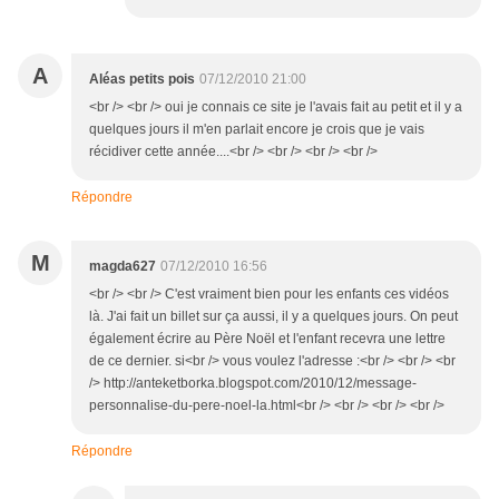
A
Aléas petits pois
07/12/2010 21:00
<br /> <br /> oui je connais ce site je l'avais fait au petit et il y a
quelques jours il m'en parlait encore je crois que je vais
récidiver cette année....<br /> <br /> <br /> <br />
Répondre
M
magda627
07/12/2010 16:56
<br /> <br /> C'est vraiment bien pour les enfants ces vidéos
là. J'ai fait un billet sur ça aussi, il y a quelques jours. On peut
également écrire au Père Noël et l'enfant recevra une lettre
de ce dernier. si<br /> vous voulez l'adresse :<br /> <br /> <br
/> http://anteketborka.blogspot.com/2010/12/message-
personnalise-du-pere-noel-la.html<br /> <br /> <br /> <br />
Répondre