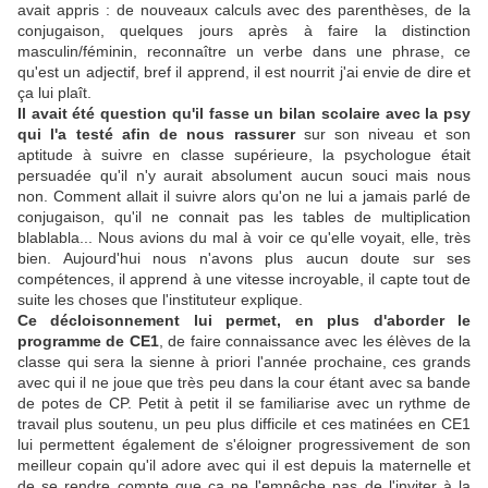
avait appris : de nouveaux calculs avec des parenthèses, de la
conjugaison, quelques jours après à faire la distinction
masculin/féminin, reconnaître un verbe dans une phrase, ce
qu'est un adjectif, bref il apprend, il est nourrit j'ai envie de dire et
ça lui plaît.
Il avait été question qu'il fasse un bilan scolaire avec la psy
qui l'a testé afin de nous rassurer
sur son niveau et son
aptitude à suivre en classe supérieure, la psychologue était
persuadée qu'il n'y aurait absolument aucun souci mais nous
non. Comment allait il suivre alors qu'on ne lui a jamais parlé de
conjugaison, qu'il ne connait pas les tables de multiplication
blablabla... Nous avions du mal à voir ce qu'elle voyait, elle, très
bien. Aujourd'hui nous n'avons plus aucun doute sur ses
compétences, il apprend à une vitesse incroyable, il capte tout de
suite les choses que l'instituteur explique.
Ce décloisonnement lui permet, en plus d'aborder le
programme de CE1
, de faire connaissance avec les élèves de la
classe qui sera la sienne à priori l'année prochaine, ces grands
avec qui il ne joue que très peu dans la cour étant avec sa bande
de potes de CP. Petit à petit il se familiarise avec un rythme de
travail plus soutenu, un peu plus difficile et ces matinées en CE1
lui permettent également de s'éloigner progressivement de son
meilleur copain qu'il adore avec qui il est depuis la maternelle et
de se rendre compte que ça ne l'empêche pas de l'inviter à la