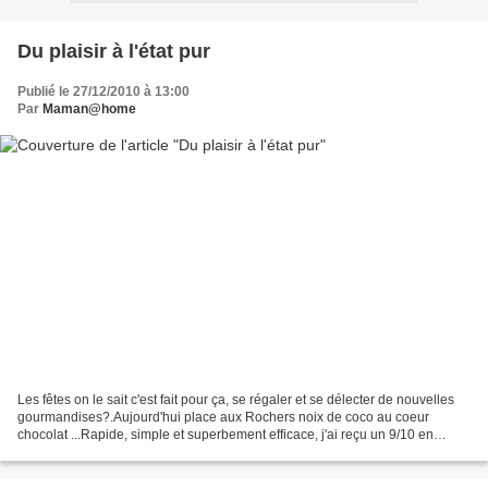
Du plaisir à l'état pur
Publié le 27/12/2010 à 13:00
Par
Maman@home
Les fêtes on le sait c'est fait pour ça, se régaler et se délecter de nouvelles
gourmandises?.Aujourd'hui place aux Rochers noix de coco au coeur
chocolat ...Rapide, simple et superbement efficace, j'ai reçu un 9/10 en
famille pour cette recette, oui...