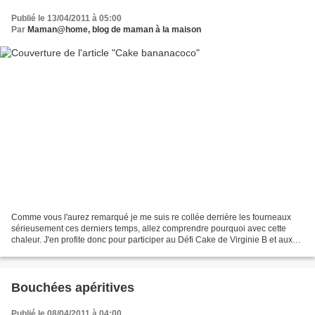
Publié le 13/04/2011 à 05:00
Par
Maman@home, blog de maman à la maison
Comme vous l'aurez remarqué je me suis re collée derrière les fourneaux
sérieusement ces derniers temps, allez comprendre pourquoi avec cette
chaleur. J'en profite donc pour participer au Défi Cake de Virginie B et aux
Mercredis Gourmands de Madame Camembert....
Bouchées apéritives
Publié le 08/04/2011 à 04:00