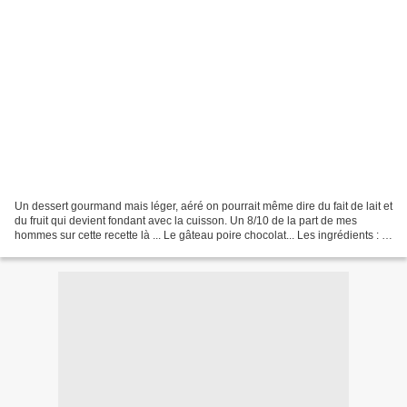
Un dessert gourmand mais léger, aéré on pourrait même dire du fait de lait et
du fruit qui devient fondant avec la cuisson. Un 8/10 de la part de mes
hommes sur cette recette là ... Le gâteau poire chocolat... Les ingrédients : -
2 oeufs - 125 g de sucre...