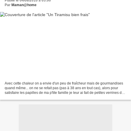
Publié le 04/08/2010 à 05:00
Par
Maman@home
Avec cette chaleur on a envie d'un peu de fraîcheur mais de gourmandises
quand même... on ne se refait pas (pas à 38 ans en tout cas), alors pour
satisfaire les papilles de ma p'tite famille je leur ai fait de petites verrines de
Tiramisu aux pêches pendant...