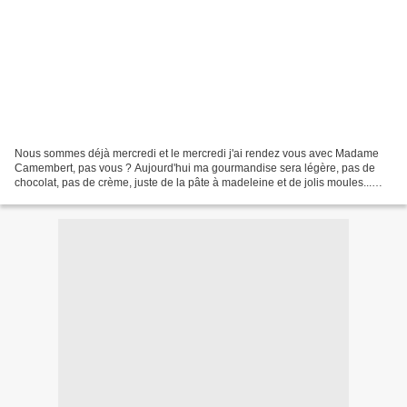
Nous sommes déjà mercredi et le mercredi j'ai rendez vous avec Madame
Camembert, pas vous ? Aujourd'hui ma gourmandise sera légère, pas de
chocolat, pas de crème, juste de la pâte à madeleine et de jolis moules...
mais la forme c'est important pour l'oeil,...