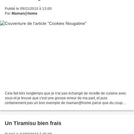
Publié le 09/11/2010 à 13:00
Par
Maman@home
Cela fait très longtemps que je n'ai pas échangé de recette de cuisine avec
vous et je trouve que c'est une grosse erreur de ma part, et puis
certainement pas un bon exemple de maman@home parce que du coup
vous vous dites que je ne fais plus rien, que...
Un Tiramisu bien frais