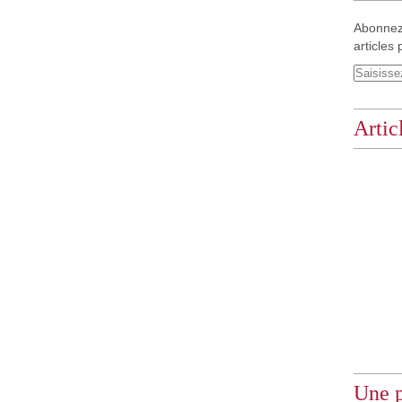
Abonnez
articles 
Artic
Une p