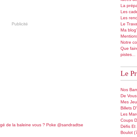
La prépa
Les cad
Les renc
Publicité
Le Trava
Ma blog'
Mentions
Notre co
Que fair
pistes...
Le P
Nos Bam
De Vous 
Mes Jeu
Billets 
Les Mar
Coups D
Défis Et
Boulot (