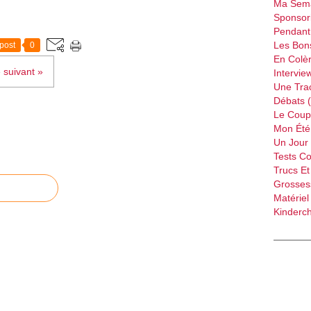
Ma Sema
Sponsori
Pendant 
Les Bon
post
0
En Colèr
e suivant »
Intervie
Une Tra
Débats 
Le Coup
Mon Été 
Un Jour 
Tests C
Trucs Et
Grossess
Matériel
Kinderch