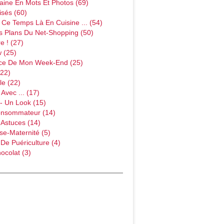
ine En Mots Et Photos (69)
sés (60)
Ce Temps Là En Cuisine ... (54)
s Plans Du Net-Shopping (50)
e ! (27)
w (25)
ce De Mon Week-End (25)
(22)
le (22)
Avec ... (17)
- Un Look (15)
onsommateur (14)
 Astuces (14)
e-Maternité (5)
 De Puériculture (4)
ocolat (3)