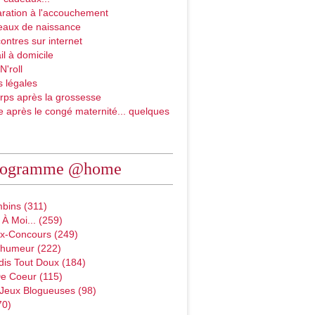
ration à l'accouchement
eaux de naissance
ontres sur internet
il à domicile
N'roll
 légales
rps après la grossesse
e après le congé maternité... quelques
rogramme @home
bins (311)
À Moi... (259)
x-Concours (249)
D'humeur (222)
dis Tout Doux (184)
e Coeur (115)
 Jeux Blogueuses (98)
70)