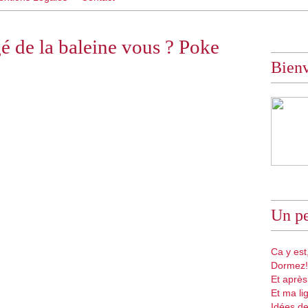
 de la baleine vous ? Poke
Bien
Un pe
Ca y est,
Dormez!
Et après
Et ma li
Idées de