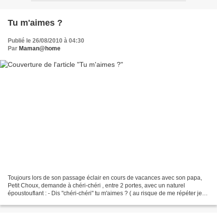
Tu m'aimes ?
Publié le 26/08/2010 à 04:30
Par
Maman@home
Toujours lors de son passage éclair en cours de vacances avec son papa,
Petit Choux, demande à chéri-chéri , entre 2 portes, avec un naturel
époustouflant : - Dis "chéri-chéri" tu m'aimes ? ( au risque de me répéter je
rappelle qu'il ne l'appelle pas...