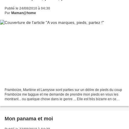
Publié le 24/08/2010 à 04:30
Par
Maman@home
Framboize, Marlène et Lamysse sont parties sur un délire de pieds du coup
Framboize me taggue et me demande de prendre mon pieds en vous les
montrant... ou quelque chose dans le genre ... Elle est très bizarre en ce
moment Framboize... le surmenage ou...
Mon panama et moi