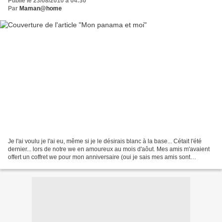
Publié le 23/08/2010 à 04:30
Par
Maman@home
Je l'ai voulu je l'ai eu, même si je le désirais blanc à la base... Cétait l'été
dernier... lors de notre we en amoureux au mois d'aôut. Mes amis m'avaient
offert un coffret we pour mon anniversaire (oui je sais mes amis sont
formidables) et un couple...