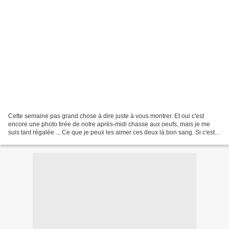
Cette semaine pas grand chose à dire juste à vous montrer. Et oui c'est
encore une photo tirée de notre après-midi chasse aux oeufs, mais je me
suis tant régalée ... Ce que je peux les aimer ces deux là bon sang. Si c'est
pas tout doux ça franchement...