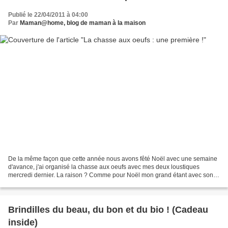
Publié le 22/04/2011 à 04:00
Par
Maman@home, blog de maman à la maison
De la même façon que cette année nous avons fêté Noël avec une semaine
d'avance, j'ai organisé la chasse aux oeufs avec mes deux loustiques
mercredi dernier. La raison ? Comme pour Noël mon grand étant avec son
papa et ses grands parents je m'adapte....
Brindilles du beau, du bon et du bio ! (Cadeau
inside)