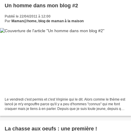
Un homme dans mon blog #2
Publié le 22/04/2011 à 12:00
Par
Maman@home, blog de maman à la maison
Le vendredi c'est permis et c'est Virginie qui le dit. Alors comme le thème est
lancé je m'y engouffre parce qu'il y a peu d'hommes "connus" qui me font
craquer mais je tiens à en parler. Depuis que je suis toute jeune, depuis que
j'ai vu Marche à l'ombre...
La chasse aux oeufs : une première !