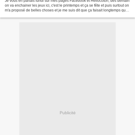
Je vous en parlais lundi sur mes pages Facebook et Hellocoton, dès demain
on va enchainer les jeux ici, c'est le printemps et ça se fête et puis surtout on
m'a proposé de belles choses et je me suis dit que ça faisait longtemps que
je ne vous avais pas...
Publicité