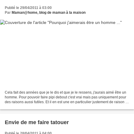
Publié le 29/04/2011 à 03:00
Par
Maman@home, blog de maman à la maison
Cela fait des années que je le dis et que je le ressens, j'aurais aimé être un
homme. Pour pouvoir faire pipi debout c'est vrai mais pas uniquement pour
des raisons aussi futiles. Et il en est une en particulier justement de raison :
la façon dont l'homme...
Envie de me faire tatouer
Publié le 28/04/2011 à 04:00