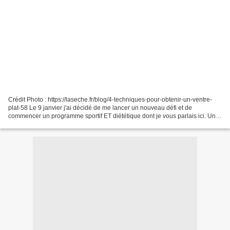
Crédit Photo : https://laseche.fr/blog/4-techniques-pour-obtenir-un-ventre-
plat-58 Le 9 janvier j'ai décidé de me lancer un nouveau défi et de
commencer un programme sportif ET diététique dont je vous parlais ici. Un
programme de remise en forme. J'avais...