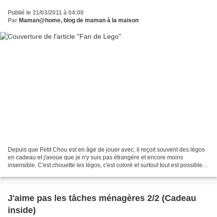
Publié le 31/03/2011 à 04:00
Par
Maman@home, blog de maman à la maison
Depuis que Petit Chou est en âge de jouer avec, il reçoit souvent des légos
en cadeau et j'avoue que je n'y suis pas étrangère et encore moins
insensible. C'est chouette les légos, c'est coloré et surtout tout est possible
avec. On peut se lancer des...
J'aime pas les tâches ménagères 2/2 (Cadeau
inside)