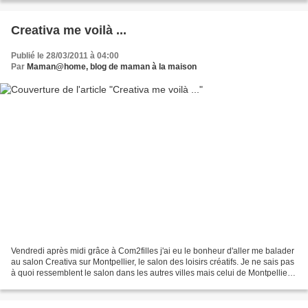
Creativa me voilà ...
Publié le 28/03/2011 à 04:00
Par
Maman@home, blog de maman à la maison
Vendredi après midi grâce à Com2filles j'ai eu le bonheur d'aller me balader
au salon Creativa sur Montpellier, le salon des loisirs créatifs. Je ne sais pas
à quoi ressemblent le salon dans les autres villes mais celui de Montpellier
n'a rien d'exceptionnel,...