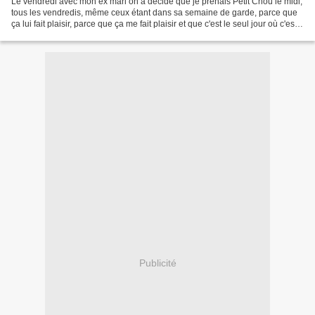
Le vendredi avec mon ex mari on a décidé que je prenais Petit Chou le midi,
tous les vendredis, même ceux étant dans sa semaine de garde, parce que
ça lui fait plaisir, parce que ça me fait plaisir et que c'est le seul jour où c'est
possible (pas de CLAE...
Publicité