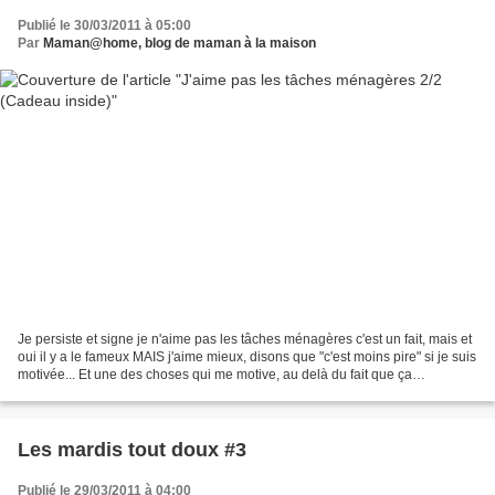
Publié le 30/03/2011 à 05:00
Par
Maman@home, blog de maman à la maison
Je persiste et signe je n'aime pas les tâches ménagères c'est un fait, mais et
oui il y a le fameux MAIS j'aime mieux, disons que "c'est moins pire" si je suis
motivée... Et une des choses qui me motive, au delà du fait que ça
commence à être le bronx...
Les mardis tout doux #3
Publié le 29/03/2011 à 04:00