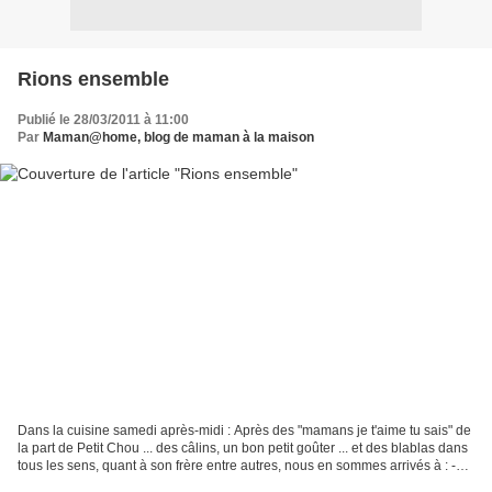
Rions ensemble
Publié le 28/03/2011 à 11:00
Par
Maman@home, blog de maman à la maison
Dans la cuisine samedi après-midi : Après des "mamans je t'aime tu sais" de
la part de Petit Chou ... des câlins, un bon petit goûter ... et des blablas dans
tous les sens, quant à son frère entre autres, nous en sommes arrivés à : -
De toute façon quand...