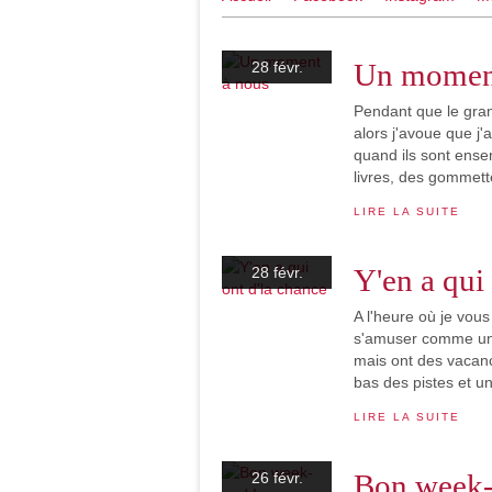
Un moment
28 févr.
Pendant que le gran
alors j'avoue que j'
quand ils sont ens
livres, des gommette
LIRE LA SUITE
Y'en a qui
28 févr.
A l'heure où je vous 
s'amuser comme un 
mais ont des vacanc
bas des pistes et un 
LIRE LA SUITE
Bon week-
26 févr.