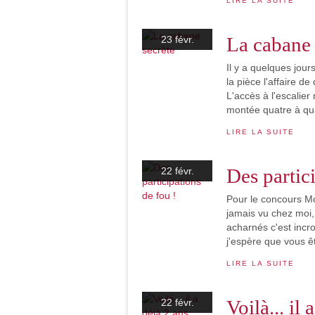
LIRE LA SUITE
La cabane 
23 févr.
Il y a quelques jours
la pièce l'affaire d
L'accès à l'escalier 
montée quatre à qua
LIRE LA SUITE
Des partic
22 févr.
Pour le concours Mo
jamais vu chez moi,
acharnés c'est incr
j'espère que vous ête
LIRE LA SUITE
Voilà... il 
22 févr.