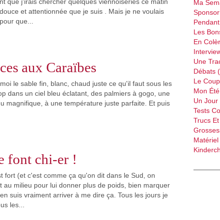
nt que j'irais chercher quelques viennoiseries ce matin
Ma Sema
douce et attentionnée que je suis . Mais je ne voulais
Sponsori
 pour que...
Pendant 
Les Bon
En Colèr
Intervie
Une Tra
ces aux Caraïbes
Débats 
Le Coup
 moi le sable fin, blanc, chaud juste ce qu'il faut sous les
Mon Été 
top dans un ciel bleu éclatant, des palmiers à gogo, une
Un Jour 
u magnifique, à une température juste parfaite. Et puis
Tests C
Trucs Et
Grossess
Matériel
Kinderch
 font chi-er !
est fort (et c'est comme ça qu'on dit dans le Sud, on
 au milieu pour lui donner plus de poids, bien marquer
en suis vraiment arriver à me dire ça. Tous les jours je
us les...