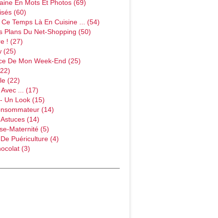
ine En Mots Et Photos (69)
sés (60)
Ce Temps Là En Cuisine ... (54)
s Plans Du Net-Shopping (50)
e ! (27)
w (25)
ce De Mon Week-End (25)
(22)
le (22)
Avec ... (17)
- Un Look (15)
onsommateur (14)
 Astuces (14)
e-Maternité (5)
 De Puériculture (4)
ocolat (3)