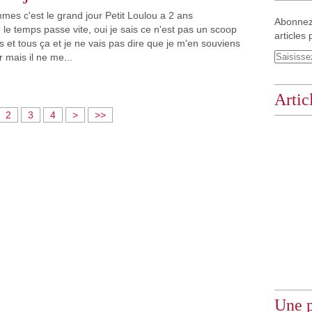
mes c'est le grand jour Petit Loulou a 2 ans
Abonnez
e le temps passe vite, oui je sais ce n'est pas un scoop
articles 
 et tous ça et je ne vais pas dire que je m'en souviens
r mais il ne me...
Artic
2
3
4
>
>>
Une p