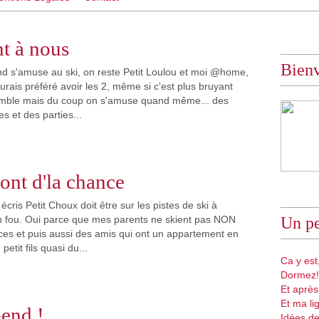
 à nous
Bien
d s'amuse au ski, on reste Petit Loulou et moi @home,
aurais préféré avoir les 2, même si c'est plus bruyant
emble mais du coup on s'amuse quand même... des
s et des parties...
 ont d'la chance
écris Petit Choux doit être sur les pistes de ski à
fou. Oui parce que mes parents ne skient pas NON
Un pe
es et puis aussi des amis qui ont un appartement en
petit fils quasi du...
Ca y est,
Dormez!
Et après
Et ma li
end !
Idées de