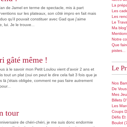
La prépa
fan de Jamel en terme de spectacle, mis à part
Les cad
ventions sur les plateaux, son côté impro en fait mais
Les renc
e duo qu'il pouvait constituer avec Gad que j'aime
Le Trava
 lui. Je le trouve...
Ma blog'
Mentions
Notre co
Que fair
pistes...
ri gâté même !
Le P
 à le savoir mon Petit Loulou vient d'avoir 2 ans et
is tout un plat (oui on peut le dire cela fait 3 fois que je
s là j'étais obligée, comment ne pas faire autrement
Nos Bam
pour...
De Vous 
Mes Jeu
Billets 
Les Mar
n tour
Coups D
Défis Et
anniversaire de chéri-chéri, je me suis donc endormie
Boulot (