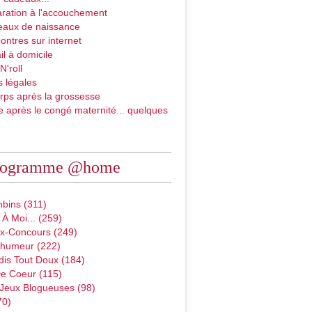
ration à l'accouchement
eaux de naissance
ontres sur internet
il à domicile
N'roll
 légales
rps après la grossesse
e après le congé maternité... quelques
rogramme @home
bins (311)
À Moi... (259)
x-Concours (249)
D'humeur (222)
dis Tout Doux (184)
e Coeur (115)
 Jeux Blogueuses (98)
70)