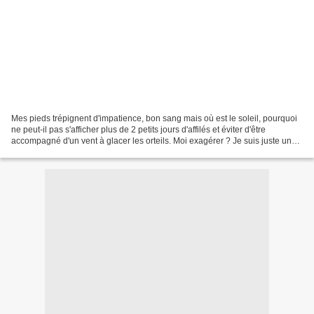
Mes pieds trépignent d'impatience, bon sang mais où est le soleil, pourquoi
ne peut-il pas s'afficher plus de 2 petits jours d'affilés et éviter d'être
accompagné d'un vent à glacer les orteils. Moi exagérer ? Je suis juste une
fille du sud voilà tout...