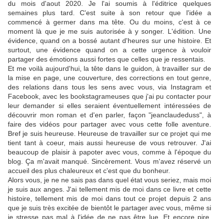
du mois d'aout 2020. Je l'ai soumis à l'éditrice quelques
semaines plus tard. C'est suite à son retour que l'idée a
commencé à germer dans ma tête. Ou du moins, c'est à ce
moment là que je me suis autorisée à y songer. L'édition. Une
évidence, quand on a bossé autant d'heures sur une histoire. Et
surtout, une évidence quand on a cette urgence à vouloir
partager des émotions aussi fortes que celles que je ressentais.
Et me voilà aujourd'hui, la tête dans le guidon, à travailler sur de
la mise en page, une couverture, des corrections en tout genre,
des relations dans tous les sens avec vous, via Instagram et
Facebook, avec les bookstagrameuses que j'ai pu contacter pour
leur demander si elles seraient éventuellement intéressées de
découvrir mon roman et d'en parler, façon "jeanclaudeduss", à
faire des vidéos pour partager avec vous cette folle aventure.
Bref je suis heureuse. Heureuse de travailler sur ce projet qui me
tient tant à coeur, mais aussi heureuse de vous retrouver. J'ai
beaucoup de plaisir à papoter avec vous, comme à l'époque du
blog. Ça m'avait manqué. Sincèrement. Vous m'avez réservé un
accueil des plus chaleureux et c'est que du bonheur.
Alors vous, je ne ne sais pas dans quel état vous seriez, mais moi
je suis aux anges. J'ai tellement mis de moi dans ce livre et cette
histoire, tellement mis de moi dans tout ce projet depuis 2 ans
que je suis très excitée de bientôt le partager avec vous, même si
je stresse pas mal à l'idée de ne pas être lue. Et encore pire,