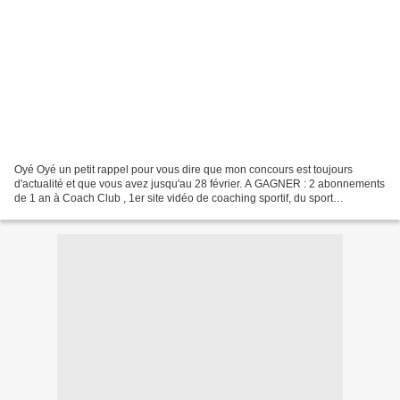
Oyé Oyé un petit rappel pour vous dire que mon concours est toujours
d'actualité et que vous avez jusqu'au 28 février. A GAGNER : 2 abonnements
de 1 an à Coach Club , 1er site vidéo de coaching sportif, du sport
personnalisé @home ! Pour participer, c'est...