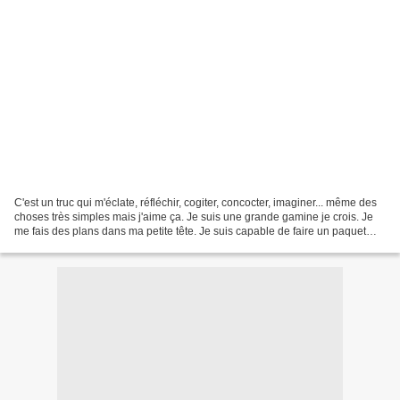
C'est un truc qui m'éclate, réfléchir, cogiter, concocter, imaginer... même des
choses très simples mais j'aime ça. Je suis une grande gamine je crois. Je
me fais des plans dans ma petite tête. Je suis capable de faire un paquet
cadeau d'un sac de M&M's...