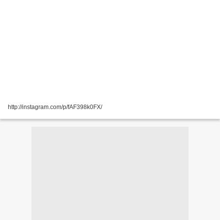
http://instagram.com/p/fAF398k0FX/