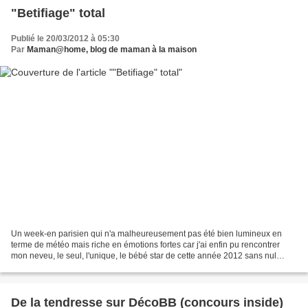
"Betifiage" total
Publié le 20/03/2012 à 05:30
Par
Maman@home, blog de maman à la maison
Un week-en parisien qui n'a malheureusement pas été bien lumineux en
terme de météo mais riche en émotions fortes car j'ai enfin pu rencontrer
mon neveu, le seul, l'unique, le bébé star de cette année 2012 sans nul
doute ! Un vrai trésor, il est superbe,...
De la tendresse sur DécoBB (concours inside)