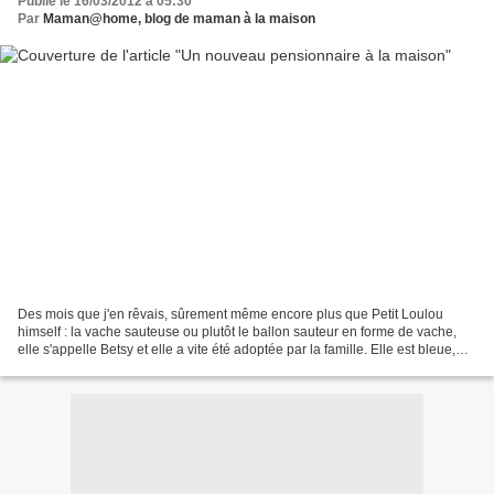
Publié le 16/03/2012 à 05:30
Par
Maman@home, blog de maman à la maison
Des mois que j'en rêvais, sûrement même encore plus que Petit Loulou
himself : la vache sauteuse ou plutôt le ballon sauteur en forme de vache,
elle s'appelle Betsy et elle a vite été adoptée par la famille. Elle est bleue,
elle est dodue et elle est...