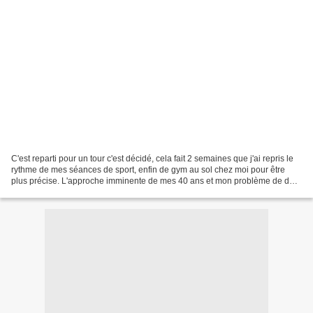
C'est reparti pour un tour c'est décidé, cela fait 2 semaines que j'ai repris le
rythme de mes séances de sport, enfin de gym au sol chez moi pour être
plus précise. L'approche imminente de mes 40 ans et mon problème de dos
ont fini de me motiver. 4 mois...