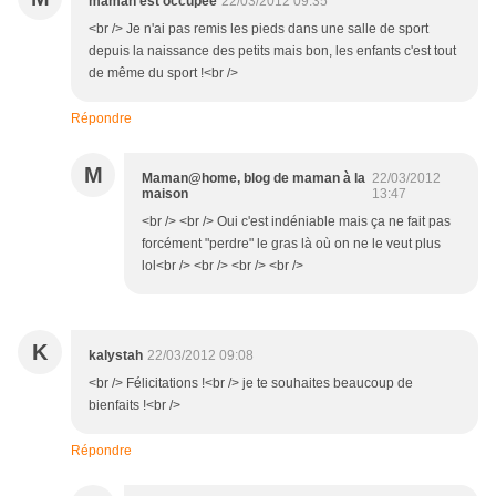
maman est occupée
22/03/2012 09:35
<br /> Je n'ai pas remis les pieds dans une salle de sport
depuis la naissance des petits mais bon, les enfants c'est tout
de même du sport !<br />
Répondre
M
Maman@home, blog de maman à la
22/03/2012
maison
13:47
<br /> <br /> Oui c'est indéniable mais ça ne fait pas
forcément "perdre" le gras là où on ne le veut plus
lol<br /> <br /> <br /> <br />
K
kalystah
22/03/2012 09:08
<br /> Félicitations !<br /> je te souhaites beaucoup de
bienfaits !<br />
Répondre