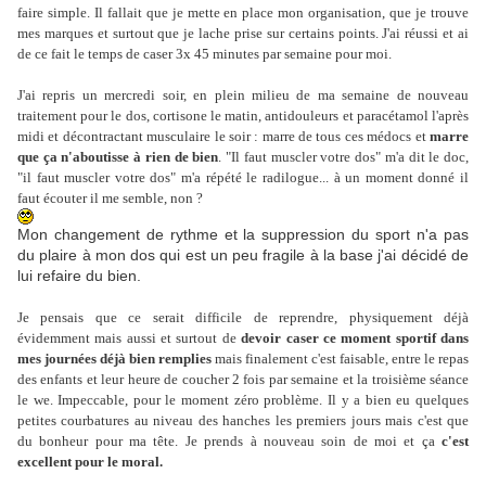
faire simple. Il fallait que je mette en place mon organisation, que je trouve
mes marques et surtout que je lache prise sur certains points. J'ai réussi et ai
de ce fait le temps de caser 3x 45 minutes par semaine pour moi.
J'ai repris un mercredi soir, en plein milieu de ma semaine de nouveau
traitement pour le dos, cortisone le matin, antidouleurs et paracétamol l'après
midi et décontractant musculaire le soir : marre de tous ces médocs et
marre
que ça n'aboutisse à rien de bien
. "Il faut muscler votre dos" m'a dit le doc,
"il faut muscler votre dos" m'a répété le radilogue... à un moment donné il
faut écouter il me semble, non ?
Mon changement de rythme et la suppression du sport n'a pas
du plaire à mon dos qui est un peu fragile à la base j'ai décidé de
lui refaire du bien.
Je pensais que ce serait difficile de reprendre, physiquement déjà
évidemment mais aussi et surtout de
devoir caser ce moment sportif dans
mes journées déjà bien remplies
mais finalement c'est faisable, entre le repas
des enfants et leur heure de coucher 2 fois par semaine et la troisième séance
le we. Impeccable, pour le moment zéro problème. Il y a bien eu quelques
petites courbatures au niveau des hanches les premiers jours mais c'est que
du bonheur pour ma tête. Je prends à nouveau soin de moi et ça
c'est
excellent pour le moral.