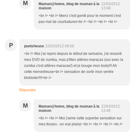
M
Maman@home, blog de maman à la
22/03/2012
maison
13:48
<br /> <br /> Merci c'est gentil pour le moment c'est
pas mal de courbatures<br /> <br /> <br /> <br />
P
punisheuse
22/03/2012 09:08
<br /> Moi j'ai repris depuis le début de semaine, j'ai ressorti
mes DVD de zumba, mas p'tites altères-maracas (oui avec la
zumba c'est altères maracas!) et je bouge mon body!!! Ah
cette merveilleuse<br /> sensation de sortir mon ventre
blobloter!!!!<br />
Répondre
M
Maman@home, blog de maman à la
22/03/2012
maison
13:48
<br /> <br /> Moi j'aime cette superbe sensation sur
mes fesses : un vrai plaisir <br /> <br /> <br /> <br />