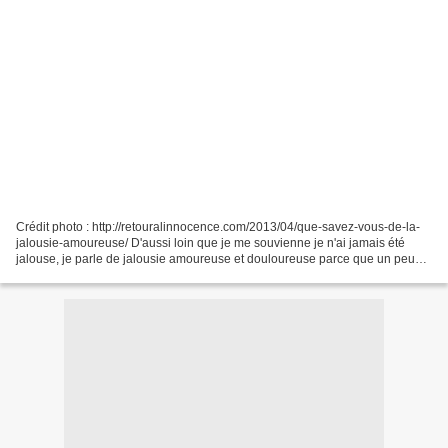
Crédit photo : http://retouralinnocence.com/2013/04/que-savez-vous-de-la-
jalousie-amoureuse/ D'aussi loin que je me souvienne je n'ai jamais été
jalouse, je parle de jalousie amoureuse et douloureuse parce que un peu
possessive si (reste avec moi j'ai...