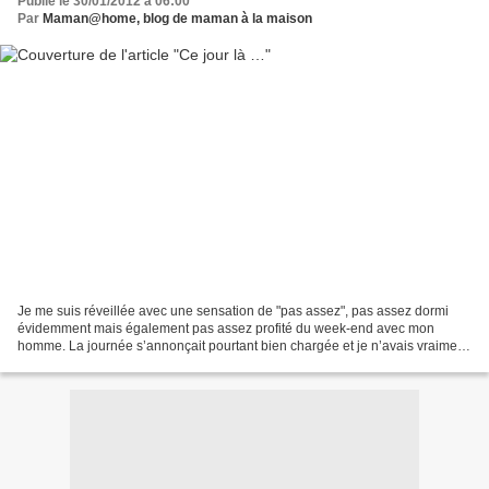
Publié le 30/01/2012 à 06:00
Par
Maman@home, blog de maman à la maison
Je me suis réveillée avec une sensation de "pas assez", pas assez dormi
évidemment mais également pas assez profité du week-end avec mon
homme. La journée s’annonçait pourtant bien chargée et je n’avais vraiment
pas envie d’y aller. Parfois ce sentiment...