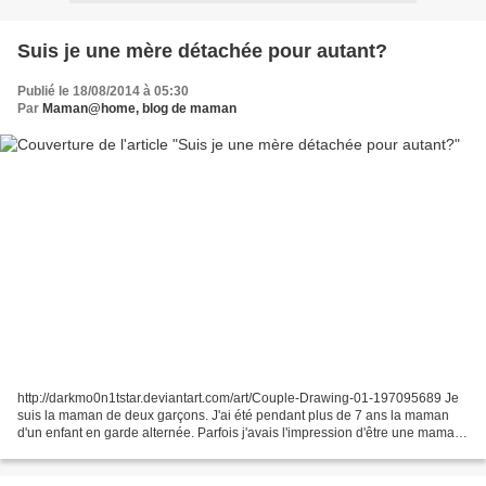
Suis je une mère détachée pour autant?
Publié le 18/08/2014 à 05:30
Par
Maman@home, blog de maman
http://darkmo0n1tstar.deviantart.com/art/Couple-Drawing-01-197095689 Je
suis la maman de deux garçons. J'ai été pendant plus de 7 ans la maman
d'un enfant en garde alternée. Parfois j'avais l'impression d'être une maman
à mi temps, désagréable sensation...