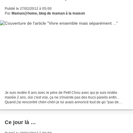
Publié le 27/02/2012 à 05:00
Par
Maman@home, blog de maman à la maison
Je suis restée 8 ans avec le père de Petit Chou avec qui je suis restée
mariée 2 ans, sisi c'est vrai, ça ne s'invente pas des trucs pareils enfin...
Quand j'ai rencontré chéri-chéri je lui avais annoncé tout de go "pas de
mariage, pas d'enfant, pas de...
Ce jour là …