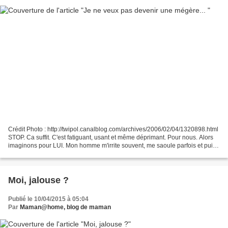
Crédit Photo : http://twipol.canalblog.com/archives/2006/02/04/1320898.html
STOP. Ca suffit. C'est fatiguant, usant et même déprimant. Pour nous. Alors
imaginons pour LUI. Mon homme m'irrite souvent, me saoule parfois et puis
il a changé depuis nos débuts...
Moi, jalouse ?
Publié le 10/04/2015 à 05:04
Par
Maman@home, blog de maman