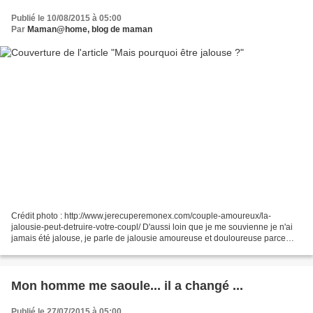
Publié le 10/08/2015 à 05:00
Par
Maman@home, blog de maman
Crédit photo : http://www.jerecuperemonex.com/couple-amoureux/la-
jalousie-peut-detruire-votre-coupl/ D'aussi loin que je me souvienne je n'ai
jamais été jalouse, je parle de jalousie amoureuse et douloureuse parce
que un peu possessive si (reste avec...
Mon homme me saoule... il a changé ...
Publié le 27/07/2015 à 05:00