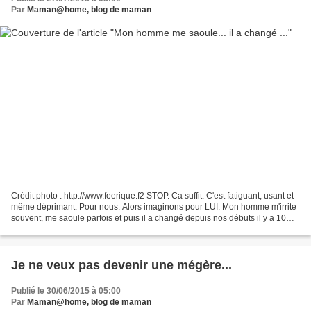
Par
Maman@home, blog de maman
Crédit photo : http://www.feerique.f2 STOP. Ca suffit. C'est fatiguant, usant et
même déprimant. Pour nous. Alors imaginons pour LUI. Mon homme m'irrite
souvent, me saoule parfois et puis il a changé depuis nos débuts il y a 10
ans (moi aussi mais en...
Je ne veux pas devenir une mégère...
Publié le 30/06/2015 à 05:00
Par
Maman@home, blog de maman