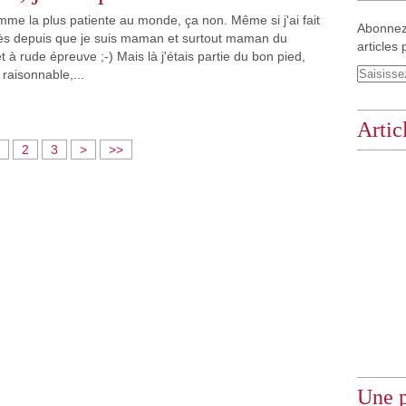
emme la plus patiente au monde, ça non. Même si j'ai fait
Abonnez
s depuis que je suis maman et surtout maman du
articles 
à rude épreuve ;-) Mais là j'étais partie du bon pied,
 raisonnable,...
Artic
2
3
>
>>
Une p