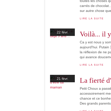
toutes les choses qu
carrés de chocolat.
sur autre chose que 
LIRE LA SUITE
Voilà... il 
22 févr.
Ca y est nous y som
aujourd'hui. Putain 
la réflexion de ne 
qui avance doucemen
LIRE LA SUITE
La fierté 
21 févr.
Petit Choux a pass
accessoirement mes
chance et ce bonheu
Des grands parents e