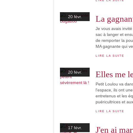
LIRE LA SUITE
La gagnan
20 févr.
Je vous avais invit
sac à langer et ens
de remporter la pou
MA gagnante qui ver
LIRE LA SUITE
Elles me l
20 févr.
Petit Loulou va dans
l'espace, ils ont un
entretenus et les é
puéricultrices et auxi
LIRE LA SUITE
J'en ai mar
17 févr.