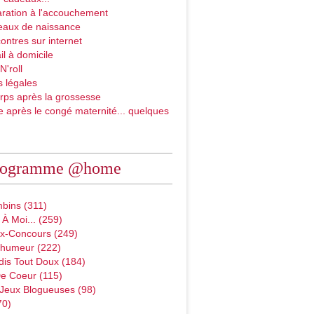
ration à l'accouchement
eaux de naissance
ontres sur internet
il à domicile
N'roll
 légales
rps après la grossesse
e après le congé maternité... quelques
rogramme @home
bins (311)
À Moi... (259)
x-Concours (249)
D'humeur (222)
dis Tout Doux (184)
e Coeur (115)
 Jeux Blogueuses (98)
70)