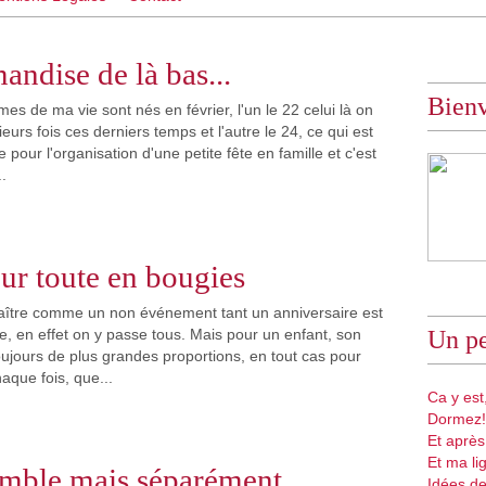
ndise de là bas...
Bien
s de ma vie sont nés en février, l'un le 22 celui là on
ieurs fois ces derniers temps et l'autre le 24, ce qui est
 pour l'organisation d'une petite fête en famille et c'est
.
r toute en bougies
raître comme un non événement tant un anniversaire est
 en effet on y passe tous. Mais pour un enfant, son
Un pe
oujours de plus grandes proportions, en tout cas pour
haque fois, que...
Ca y est,
Dormez!
Et après
Et ma li
mble mais séparément ...
Idées de