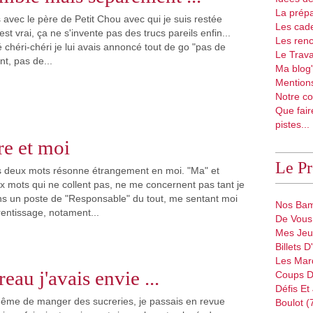
La prépa
 avec le père de Petit Chou avec qui je suis restée
Les cad
est vrai, ça ne s'invente pas des trucs pareils enfin...
Les renc
 chéri-chéri je lui avais annoncé tout de go "pas de
Le Trava
t, pas de...
Ma blog'
Mentions
Notre co
Que fair
pistes...
re et moi
Le P
es deux mots résonne étrangement en moi. "Ma" et
ux mots qui ne collent pas, ne me concernent pas tant je
s un poste de "Responsable" du tout, me sentant moi
Nos Bam
entissage, notament...
De Vous 
Mes Jeu
Billets 
Les Mar
eau j'avais envie ...
Coups D
Défis Et
ême de manger des sucreries, je passais en revue
Boulot (