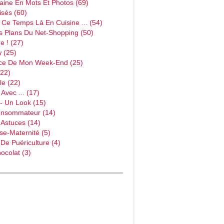
ine En Mots Et Photos (69)
sés (60)
Ce Temps Là En Cuisine ... (54)
s Plans Du Net-Shopping (50)
e ! (27)
w (25)
ce De Mon Week-End (25)
(22)
le (22)
Avec ... (17)
- Un Look (15)
onsommateur (14)
 Astuces (14)
e-Maternité (5)
 De Puériculture (4)
ocolat (3)