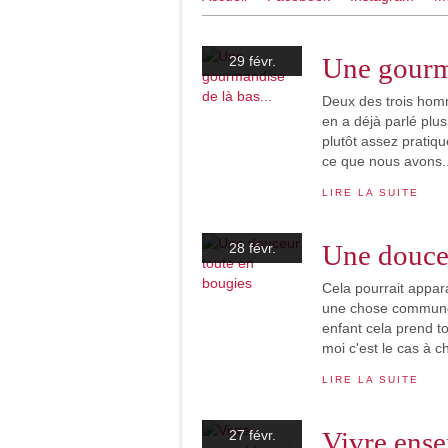
Une gourma
29 févr.
Deux des trois homme
en a déjà parlé plus
plutôt assez pratique
ce que nous avons..
LIRE LA SUITE
Une douceu
28 févr.
Cela pourrait appa
une chose commune,
enfant cela prend t
moi c'est le cas à c
LIRE LA SUITE
Vivre ense
27 févr.