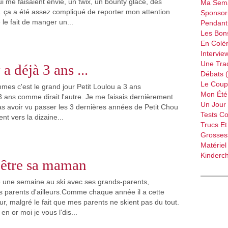
i me faisaient envie, un twix, un bounty glacé, des
Ma Sema
.. ça a été assez compliqué de reporter mon attention
Sponsori
le fait de manger un...
Pendant 
Les Bon
En Colèr
Intervie
Une Tra
y a déjà 3 ans ...
Débats 
Le Coup
mes c'est le grand jour Petit Loulou a 3 ans
Mon Été 
3 ans comme dirait l'autre. Je me faisais dernièrement
Un Jour 
pas avoir vu passer les 3 dernières années de Petit Chou
Tests C
t vers la dizaine...
Trucs Et
Grossess
Matériel
Kinderch
d'être sa maman
é une semaine au ski avec ses grands-parents,
 parents d'ailleurs.Comme chaque année il a cette
r, malgré le fait que mes parents ne skient pas du tout.
n or moi je vous l'dis...