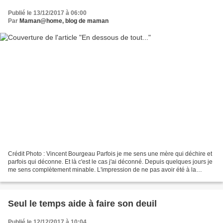
Publié le 13/12/2017 à 06:00
Par
Maman@home, blog de maman
Crédit Photo : Vincent Bourgeau Parfois je me sens une mère qui déchire et
parfois qui déconne. Et là c'est le cas j'ai déconné. Depuis quelques jours je
me sens complètement minable. L'impression de ne pas avoir été à la
hauteur du tout. Nous habitons...
Seul le temps aide à faire son deuil
Publié le 12/12/2017 à 10:04