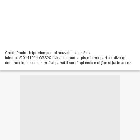
Crédit Photo : https://tempsreel.nouvelobs.com/les-
internets/20141014.OBS2011/macholand-la-plateforme-participative-qui-
denonce-le-sexisme.html J'ai paraît-il sur réagi mais moi j'en ai juste assez
du sexisme ordinaire ! Sans arrêt, tous les jours, depuis...