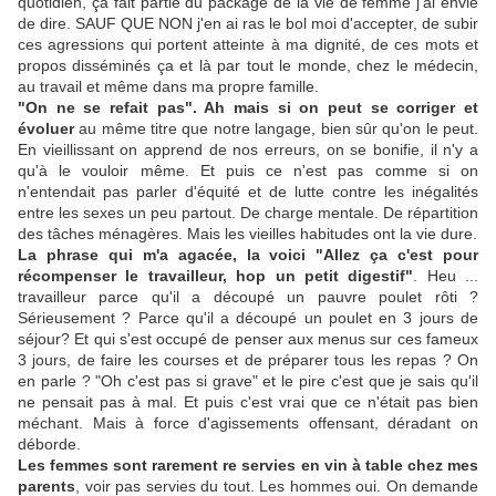
quotidien, ça fait partie du package de la vie de femme j'ai envie
de dire. SAUF QUE NON j'en ai ras le bol moi d'accepter, de subir
ces agressions qui portent atteinte à ma dignité, de ces mots et
propos disséminés ça et là par tout le monde, chez le médecin,
au travail et même dans ma propre famille.
"On ne se refait pas". Ah mais si on peut se corriger et
évoluer
au même titre que notre langage, bien sûr qu'on le peut.
En vieillissant on apprend de nos erreurs, on se bonifie, il n'y a
qu'à le vouloir même. Et puis ce n'est pas comme si on
n'entendait pas parler d'équité et de lutte contre les inégalités
entre les sexes un peu partout. De charge mentale. De répartition
des tâches ménagères. Mais les vieilles habitudes ont la vie dure.
La phrase qui m'a agacée, la voici "Allez ça c'est pour
récompenser le travailleur, hop un petit digestif"
. Heu ...
travailleur parce qu'il a découpé un pauvre poulet rôti ?
Sérieusement ? Parce qu'il a découpé un poulet en 3 jours de
séjour? Et qui s'est occupé de penser aux menus sur ces fameux
3 jours, de faire les courses et de préparer tous les repas ? On
en parle ? "Oh c'est pas si grave" et le pire c'est que je sais qu'il
ne pensait pas à mal. Et puis c'est vrai que ce n'était pas bien
méchant. Mais à force d'agissements offensant, déradant on
déborde.
Les femmes sont rarement re servies en vin à table chez mes
parents
, voir pas servies du tout. Les hommes oui. On demande