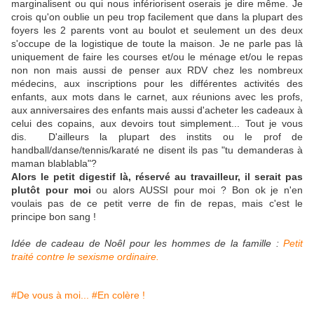
marginalisent ou qui nous infériorisent oserais je dire même. Je
crois qu'on oublie un peu trop facilement que dans la plupart des
foyers les 2 parents vont au boulot et seulement un des deux
s'occupe de la logistique de toute la maison. Je ne parle pas là
uniquement de faire les courses et/ou le ménage et/ou le repas
non non mais aussi de penser aux RDV chez les nombreux
médecins, aux inscriptions pour les différentes activités des
enfants, aux mots dans le carnet, aux réunions avec les profs,
aux anniversaires des enfants mais aussi d'acheter les cadeaux à
celui des copains, aux devoirs tout simplement... Tout je vous
dis. D'ailleurs la plupart des instits ou le prof de
handball/danse/tennis/karaté ne disent ils pas "tu demanderas à
maman blablabla"?
Alors le petit digestif là, réservé au travailleur, il serait pas
plutôt pour moi
ou alors AUSSI pour moi ? Bon ok je n'en
voulais pas de ce petit verre de fin de repas, mais c'est le
principe bon sang !
Idée de cadeau de Noêl pour les hommes de la famille :
Petit
traité contre le sexisme ordinaire.
#De vous à moi...
#En colère !