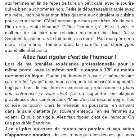
aux femmes en fin de repas de faire un petit café, avec le sourire
qui va bien, aux hommes non. Petite je débarrassais la table avec
ma mère, mon père et mon frère quant à eux quittaient la cuisine
pour aller au salon. C'était normal que mon petit frère n'aide pas.
Rien ne lui était demandé. C'était "comme ça". Et si j'avais le
malheur de lui faire une réflexion ma mère me disait "allez
Sandrine laisse on a vite fait toutes les deux". Pas mon père, ma
mère, elle même. Tombée dans la marmite des stéréotypes
quand elle était petite.
Allez faut rigoler c'est de l'humour !
Lors de ma première expérience professionnelle pour le
même poste, avec le même profil je gagnais 1/5° de moins
que mon collègue
. Quand j'ai demandé à avoir le même salaire
ça a été fait "youpi" mais mon collègue a lui aussi été augmenté.
Logique. Lors de ma dernière expérience professionnelle
(dans
une entreprise je veux dire)
j'ai dû supporter les blagues
graveleuses des commerciaux "Mais c'est du second degré, t'es
coincée ou quoi?" Chez le médecin en poussette, en arrivant
dans la salle d'attente j'ai souvent entendu "ah les femmes au
volant". Et puis on rigole. Allez faut rigoler, c'est de l'humour. Oh
t'es pas drôle Sandrine.
J'en ai plus qu'assez de toutes ces paroles et ces actes
d'apparence anodins
, de ces remarques insidieuses qui nous