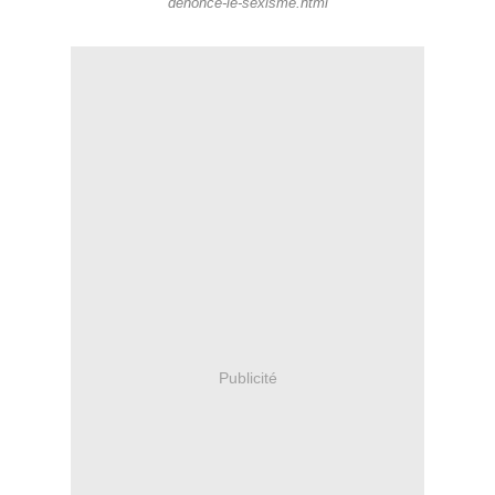
denonce-le-sexisme.html
Publicité