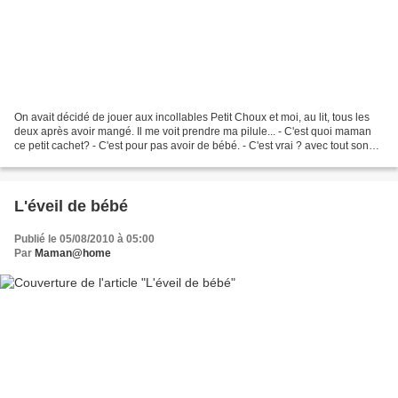
On avait décidé de jouer aux incollables Petit Choux et moi, au lit, tous les
deux après avoir mangé. Il me voit prendre ma pilule... - C'est quoi maman
ce petit cachet? - C'est pour pas avoir de bébé. - C'est vrai ? avec tout son
coeur et pensant que...
L'éveil de bébé
Publié le 05/08/2010 à 05:00
Par
Maman@home