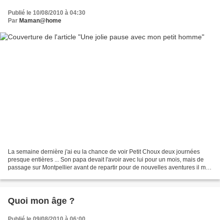
Publié le 10/08/2010 à 04:30
Par
Maman@home
La semaine dernière j'ai eu la chance de voir Petit Choux deux journées
presque entières ... Son papa devait l'avoir avec lui pour un mois, mais de
passage sur Montpellier avant de repartir pour de nouvelles aventures il m'a
appelée pour qu'on se voit...
Quoi mon âge ?
Publié le 09/08/2010 à 06:00