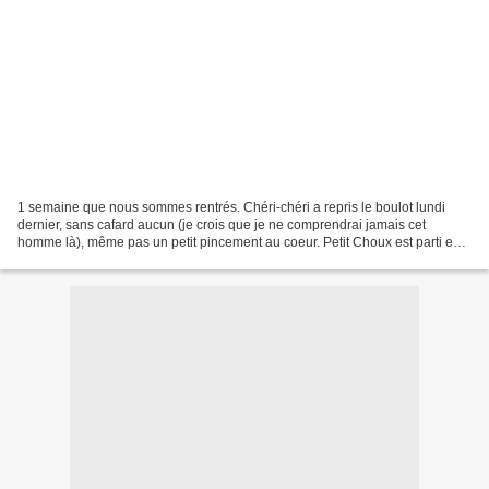
1 semaine que nous sommes rentrés. Chéri-chéri a repris le boulot lundi
dernier, sans cafard aucun (je crois que je ne comprendrai jamais cet
homme là), même pas un petit pincement au coeur. Petit Choux est parti en
vacances avec son papa le même jour...