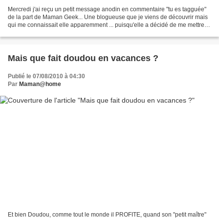
Mercredi j'ai reçu un petit message anodin en commentaire "tu es tagguée"
de la part de Maman Geek... Une blogueuse que je viens de découvrir mais
qui me connaissait elle apparemment ... puisqu'elle a décidé de me mettre
dans son top 10 ...Ca fait chaud...
Mais que fait doudou en vacances ?
Publié le 07/08/2010 à 04:30
Par
Maman@home
Et bien Doudou, comme tout le monde il PROFITE, quand son "petit maître"