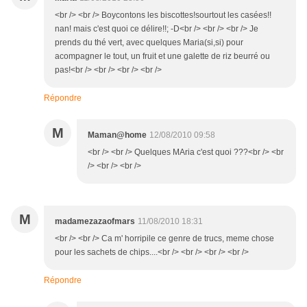
<br /> <br /> Boycontons les biscottes!sourtout les casées!!
nan! mais c'est quoi ce délire!!; -D<br /> <br /> <br /> Je
prends du thé vert, avec quelques Maria(si,si) pour
acompagner le tout, un fruit et une galette de riz beurré ou
pas!<br /> <br /> <br /> <br />
Répondre
M
Maman@home
12/08/2010 09:58
<br /> <br /> Quelques MAria c'est quoi ???<br /> <br
/> <br /> <br />
M
madamezazaofmars
11/08/2010 18:31
<br /> <br /> Ca m' horripile ce genre de trucs, meme chose
pour les sachets de chips....<br /> <br /> <br /> <br />
Répondre