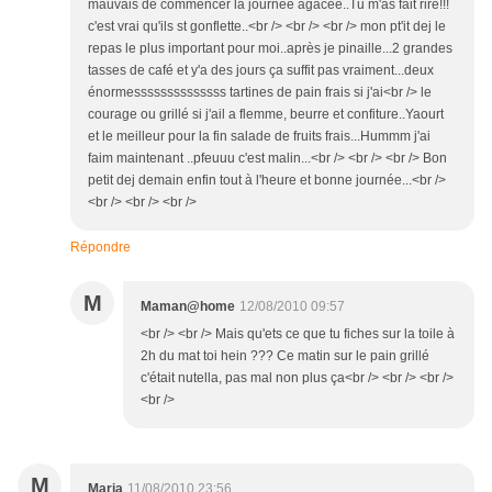
mauvais de commencer la journée agacée..Tu m'as fait rire!!!
c'est vrai qu'ils st gonflette..<br /> <br /> <br /> mon pt'it dej le
repas le plus important pour moi..après je pinaille...2 grandes
tasses de café et y'a des jours ça suffit pas vraiment...deux
énormessssssssssssss tartines de pain frais si j'ai<br /> le
courage ou grillé si j'ail a flemme, beurre et confiture..Yaourt
et le meilleur pour la fin salade de fruits frais...Hummm j'ai
faim maintenant ..pfeuuu c'est malin...<br /> <br /> <br /> Bon
petit dej demain enfin tout à l'heure et bonne journée...<br />
<br /> <br /> <br />
Répondre
M
Maman@home
12/08/2010 09:57
<br /> <br /> Mais qu'ets ce que tu fiches sur la toile à
2h du mat toi hein ??? Ce matin sur le pain grillé
c'était nutella, pas mal non plus ça<br /> <br /> <br />
<br />
M
Maria
11/08/2010 23:56