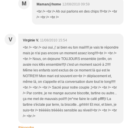
M
Maman@home
12/08/2010 09:59
<br /> <br /> Ah oui parlons en des chips !!!<br /> <br
/> <br /> <br />
V
Virginie V.
11/08/2010 15:54
<br /> <br /> oui oui, j' ai bien eu ton mail!!!! je vais te répondre
mais je n'ai pas encore un moment assez long!!!!<br /> <br />
<br /> Nous, on dejeune TOUJOURS ensemble (enfin, on
avale nos kfés ensemble!!!)! c'est un moment sacré à 2!!!!
Même les enfants sont exclus de ce moment là qui est le
NOTRE!!!! Mon mari est souvent en<br /> déplacement et,
même là, on s'appelle et la conversation dure tout le long!!!!!
<br /> <br /> <br /> Sacré pour notre couple ;)<br /> <br /> <br
/> Par contre, je ne mange aucune biscotte, tartine ou autre...
ça me met de mauvais poil!!! (m^me faire le café pffff!)! La
tartine s'éclate par terre, la biscotte...grhhh! Et moi, et bien, je
suis<br /> trèèèès trèèèès sensible au réveil!<br /> <br /> <br
/> <br />
Répondre