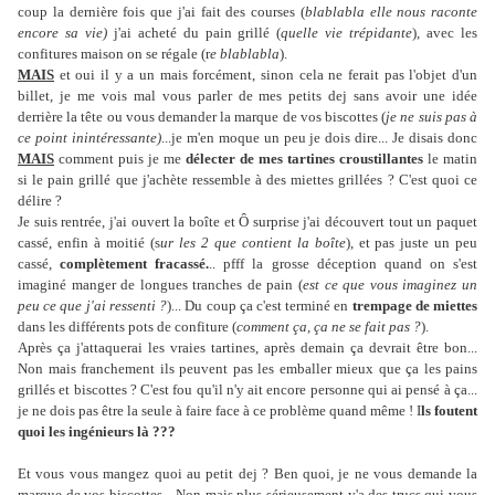
coup la dernière fois que j'ai fait des courses (
blablabla elle nous raconte
encore sa vie)
j'ai acheté du pain grillé (
quelle vie trépidante
), avec les
confitures maison on se régale (r
e blablabla
).
MAIS
et oui il y a un mais forcément, sinon cela ne ferait pas l'objet d'un
billet, je me vois mal vous parler de mes petits dej sans avoir une idée
derrière la tête ou vous demander la marque de vos biscottes (
je ne suis pas à
ce point inintéressante)
...je m'en moque un peu je dois dire... Je disais donc
MAIS
comment puis je me
délecter de mes tartines croustillantes
le matin
si le pain grillé que j'achète ressemble à des miettes grillées ? C'est quoi ce
délire ?
Je suis rentrée, j'ai ouvert la boîte et Ô surprise j'ai découvert tout un paquet
cassé, enfin à moitié
(s
ur les 2 que contient la boîte
), et pas juste un peu
cassé,
complètement fracassé.
.. pfff la grosse déception quand on s'est
imaginé manger de longues tranches de pain (
est ce que vous imaginez un
peu ce que j'ai ressenti ?
)... Du coup ça c'est terminé en
trempage de miettes
dans les différents pots de confiture (
comment ça, ça ne se fait pas ?
).
Après ça j'attaquerai les vraies tartines, après demain ça devrait être bon...
Non mais franchement ils peuvent pas les emballer mieux que ça les pains
grillés et biscottes ? C'est fou qu'il n'y ait encore personne qui ai pensé à ça...
je ne dois pas être la seule à faire face à ce problème quand même ! I
ls foutent
quoi les ingénieurs là ???
Et vous vous mangez quoi au petit dej ? Ben quoi, je ne vous demande la
marque de vos biscottes... Non mais plus sérieusement y'a des trucs qui vous