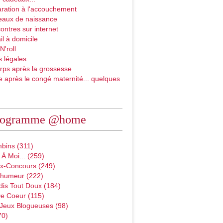
ration à l'accouchement
eaux de naissance
ontres sur internet
il à domicile
N'roll
 légales
rps après la grossesse
e après le congé maternité... quelques
rogramme @home
bins (311)
À Moi... (259)
x-Concours (249)
D'humeur (222)
dis Tout Doux (184)
e Coeur (115)
 Jeux Blogueuses (98)
70)