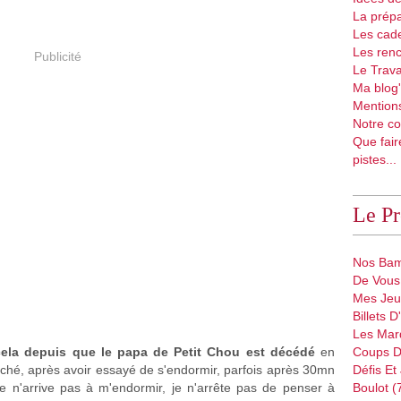
La prépa
Les cad
Les renc
Publicité
Le Trava
Ma blog'
Mentions
Notre co
Que fair
pistes...
Le P
Nos Bam
De Vous 
Mes Jeu
Billets 
Les Mar
cela depuis que le papa de Petit Chou est décédé
en
Coups D
uché, après avoir essayé de s'endormir, parfois après 30mn
Défis Et
e n'arrive pas à m'endormir, je n'arrête pas de penser à
Boulot (