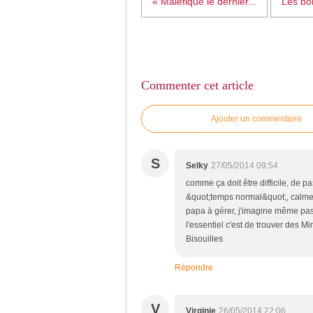
« Maléfique le dernier...
Les bo
Commenter cet article
Ajouter un commentaire
S
Selky
27/05/2014 09:54
comme ça doit être difficile, de p
&quot;temps normal&quot;, calmes 
papa à gérer, j'imagine même pas.
l'essentiel c'est de trouver des Mi
Bisouilles
Répondre
V
Virginie
26/05/2014 22:06