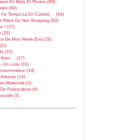
ine En Mots Et Photos (69)
sés (60)
Ce Temps Là En Cuisine ... (54)
s Plans Du Net-Shopping (50)
e ! (27)
w (25)
ce De Mon Week-End (25)
(22)
le (22)
Avec ... (17)
- Un Look (15)
onsommateur (14)
 Astuces (14)
e-Maternité (5)
 De Puériculture (4)
ocolat (3)