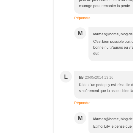
peut ne pas fonctionner à un temp
courage pour remonter la pente.
Répondre
M
Maman@home, blog d
C'est bien possible oui, 
bonne nuit j'aurais eu vr
dur.
L
lily
23/05/2014 13:16
l'aide d'un pedopsy est très utile 
sincèrement que tu as tout bien f
Répondre
M
Maman@home, blog d
Et moi Lily je pense que 