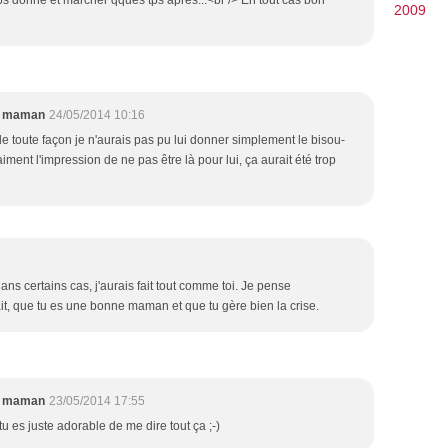
s donné et marcher qques tps après...<br /> En tout cas bon
2009
e maman
24/05/2014 10:16
de toute façon je n'aurais pas pu lui donner simplement le bisou-
aiment l'impression de ne pas être là pour lui, ça aurait été trop
dans certains cas, j'aurais fait tout comme toi. Je pense
ait, que tu es une bonne maman et que tu gère bien la crise.
e maman
23/05/2014 17:55
tu es juste adorable de me dire tout ça ;-)