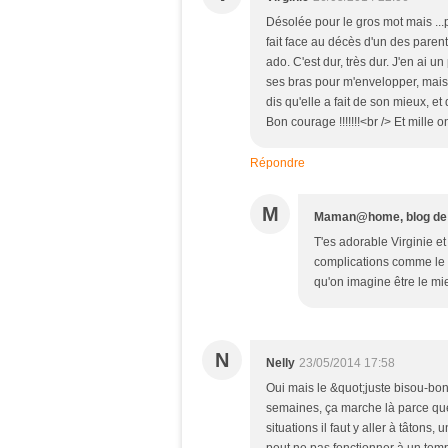
Désolée pour le gros mot mais ...p
fait face au décès d'un des parents
ado. C'est dur, très dur. J'en ai 
ses bras pour m'envelopper, mais el
dis qu'elle a fait de son mieux, et
Bon courage !!!!!!!<br /> Et mille 
Répondre
M
Maman@home, blog d
T'es adorable Virginie et
complications comme le d
qu'on imagine être le mie
N
Nelly
23/05/2014 17:58
Oui mais le &quot;juste bisou-bonn
semaines, ça marche là parce que 
situations il faut y aller à tâton