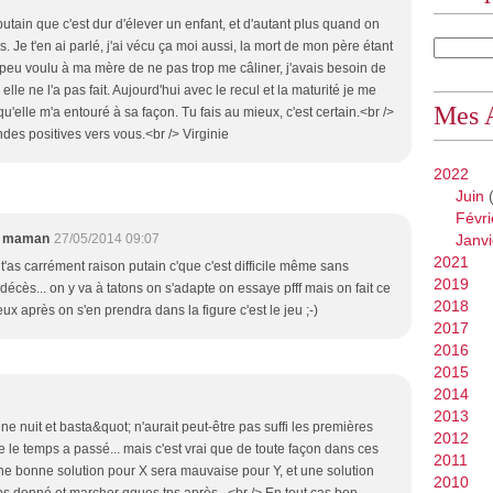
utain que c'est dur d'élever un enfant, et d'autant plus quand on
. Je t'en ai parlé, j'ai vécu ça moi aussi, la mort de mon père étant
un peu voulu à ma mère de ne pas trop me câliner, j'avais besoin de
le ne l'a pas fait. Aujourd'hui avec le recul et la maturité je me
Mes 
 qu'elle m'a entouré à sa façon. Tu fais au mieux, c'est certain.<br />
ondes positives vers vous.<br /> Virginie
2022
Juin
(
Févri
e maman
27/05/2014 09:07
Janvi
2021
 t'as carrément raison putain c'que c'est difficile même sans
2019
écès... on y va à tatons on s'adapte on essaye pfff mais on fait ce
2018
ux après on s'en prendra dans la figure c'est le jeu ;-)
2017
2016
2015
2014
2013
e nuit et basta&quot; n'aurait peut-être pas suffi les premières
2012
le temps a passé... mais c'est vrai que de toute façon dans ces
2011
s, une bonne solution pour X sera mauvaise pour Y, et une solution
2010