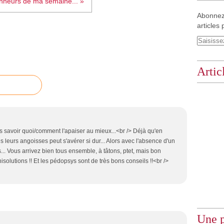
nheurs de ma semaine... »
Abonnez
articles 
Artic
as savoir quoi/comment l'apaiser au mieux...<br /> Déjà qu'en
leurs angoisses peut s'avérer si dur... Alors avec l'absence d'un
.. Vous arrivez bien tous ensemble, à tâtons, ptet, mais bon
nisolutions !! Et les pédopsys sont de très bons conseils !!<br />
Une p