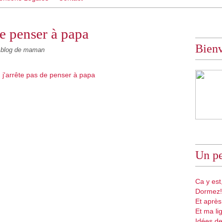
e penser à papa
Bien
blog de maman
Un pe
Ca y est,
Dormez!
Et après
Et ma li
Idées de