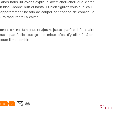
lors nous lui avons expliqué avec chéri-chéri que c'était
'un bisou-bonne nuit et basta. Et bien figurez vous que ça lui
it apparemment besoin de couper cet espèce de cordon, le
urs rassurants l'a calmé.
onde on ne fait pas toujours juste
, parfois il faut faire
x... pas facile tout ça... le mieux c'est d'y aller à tâton,
écoute il me semble...
post
0
S'abo