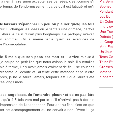
y a rien à faire sinon accepter ses pensées, c'est comme s'il
Ma Sema
e le temps de l'endormissement parce qu'il est fatigué et qu'il
Sponsori
Pendant 
Les Bon
En Colèr
e le laissais s'épancher un peu ou pleurer quelques fois
Intervie
 pour lui changer les idées ou je tentais une grimace, parfois
Une Tra
. Alors le câlin durait plus longtemps. Le pédopsy m'avait
Débats 
son sommeil. On a même tenté quelques exercices de
Le Coup
de l'homéoptahie.
Mon Été 
Un Jour 
de 5 mois que son papa est mort et il arrive mieux à
Tests C
je coupe ce petit lien que nous avions le soir. Il s'installait
Trucs Et
 à terme, il n'y avait jamais vraiment de fin, il se couchait
Grossess
 présente, à l'écoute et j'ai tenté cette méthode et peut être
Matériel
près, je ne le saurai jamais, toujours est il que j'aurais été
Kinderch
ces longs mois.
 ses angoisses, de l'entendre pleurer et de ne pas être
squ'à 4-5 fois vers moi parce qu'il n'arrivait pas à dormir,
l'impression de l'abandonner. Pourtant au final c'est ce que
imer cet accompagnement qui ne servait à rien. "Avec lui ça