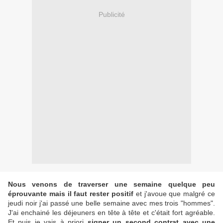
Publicité
Nous venons de traverser une semaine quelque peu
éprouvante mais il faut rester positif
et j'avoue que malgré ce
jeudi noir j'ai passé une belle semaine avec mes trois "hommes".
J'ai enchainé les déjeuners en tête à tête et c'était fort agréable.
Et puis je vais à priori
signer un second contrat avec une