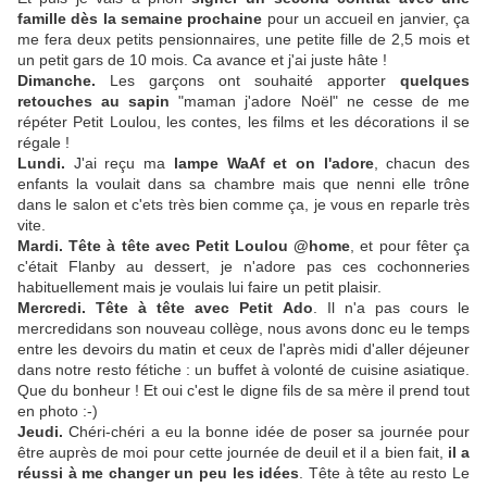
famille dès la semaine prochaine
pour un accueil en janvier, ça
me fera deux petits pensionnaires, une petite fille de 2,5 mois et
un petit gars de 10 mois. Ca avance et j'ai juste hâte !
Dimanche.
Les garçons ont souhaité apporter
quelques
retouches au sapin
"maman j'adore Noël" ne cesse de me
répéter Petit Loulou, les contes, les films et les décorations il se
régale !
Lundi.
J'ai reçu ma
lampe WaAf et on l'adore
, chacun des
enfants la voulait dans sa chambre mais que nenni elle trône
dans le salon et c'ets très bien comme ça, je vous en reparle très
vite.
Mardi.
Tête à tête avec Petit Loulou @home
, et pour fêter ça
c'était Flanby au dessert, je n'adore pas ces cochonneries
habituellement mais je voulais lui faire un petit plaisir.
Mercredi.
Tête à tête avec Petit Ado
. Il n'a pas cours le
mercredidans son nouveau collège, nous avons donc eu le temps
entre les devoirs du matin et ceux de l'après midi d'aller déjeuner
dans notre resto fétiche : un buffet à volonté de cuisine asiatique.
Que du bonheur ! Et oui c'est le digne fils de sa mère il prend tout
en photo :-)
Jeudi.
Chéri-chéri a eu la bonne idée de poser sa journée pour
être auprès de moi pour cette journée de deuil et il a bien fait,
il a
réussi à me changer un peu les idées
. Tête à tête au resto Le