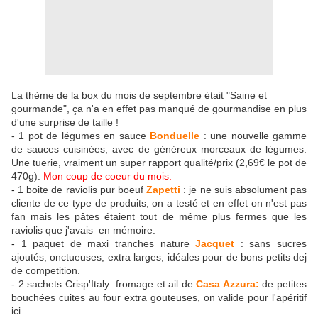
La thème de la box du mois de septembre était "Saine et
gourmande", ça n'a en effet pas manqué de gourmandise en plus
d'une surprise de taille !
- 1 pot de légumes en sauce
Bonduelle
: une nouvelle gamme
de sauces cuisinées, avec de généreux morceaux de légumes.
Une tuerie, vraiment un super rapport qualité/prix (
2,69€ le pot de
470g).
Mon coup de coeur du mois.
-
1 boite de raviolis pur boeuf
Zapetti
: je ne suis absolument pas
cliente de ce type de produits, on a testé et en effet on n'est pas
fan mais les pâtes étaient tout de même plus fermes que les
raviolis que j'avais en mémoire.
-
1 paquet de maxi tranches nature
Jacquet
: sans sucres
ajoutés, onctueuses, extra larges, idéales pour de bons petits dej
de competition.
-
2 sachets Crisp'Italy fromage et ail de
Casa Azzura:
de petites
bouchées cuites au four extra gouteuses, on valide pour l'apéritif
ici.