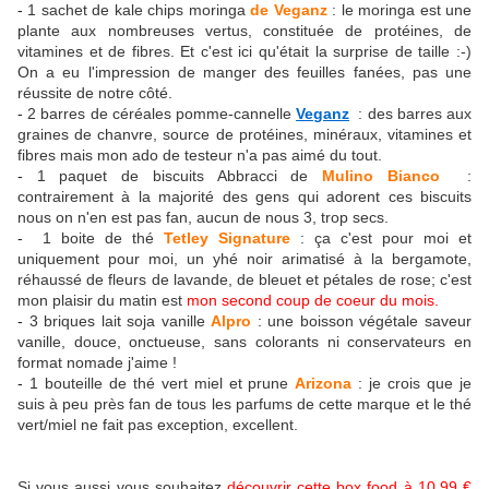
-
1 sachet de kale chips moringa
de Veganz
: le moringa est une
plante aux nombreuses vertus, constituée de protéines, de
vitamines et de fibres. Et c'est ici qu'était la surprise de taille :-)
On a eu l'impression de manger des feuilles fanées, pas une
réussite de notre côté.
-
2 barres de céréales pomme-cannelle
Veganz
: des barres aux
graines de chanvre, source de protéines, minéraux, vitamines et
fibres mais mon ado de testeur n'a pas aimé du tout.
-
1 paquet de biscuits Abbracci de
Mulino Bianco
:
contrairement à la majorité des gens qui adorent ces biscuits
nous on n'en est pas fan, aucun de nous 3, trop secs.
-
1 boite de thé
Tetley Signature
: ça c'est pour moi et
uniquement pour moi, un yhé noir arimatisé à la bergamote,
réhaussé de fleurs de lavande, de bleuet et pétales de rose; c'est
mon plaisir du matin est
mon second coup de coeur du mois.
-
3 briques lait soja vanille
Alpro
: une boisson végétale saveur
vanille, douce, onctueuse, sans colorants ni conservateurs en
format nomade j'aime !
-
1 bouteille de thé vert miel et prune
Arizona
: je crois que je
suis à peu près fan de tous les parfums de cette marque et le thé
vert/miel ne fait pas exception, excellent.
Si vous aussi vous souhaitez
découvrir cette box food à 10,99 €