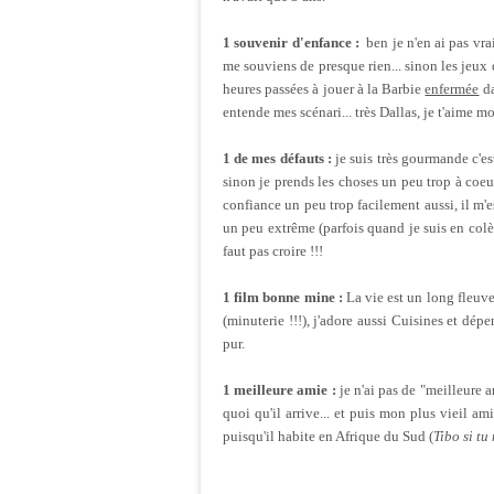
1 souvenir d'enfance :
ben je n'en ai pas vra
me souviens de presque rien... sinon les jeux
heures passées à jouer à la Barbie
enfermée
da
entende mes scénari... très Dallas, je t'aime 
1 de mes défauts :
je suis très gourmande c'es
sinon je prends les choses un peu trop à coeu
confiance un peu trop facilement aussi, il m'es
un peu extrême (parfois quand je suis en colè
faut pas croire !!!
1 film bonne mine :
La vie est un long fleuve
(minuterie !!!), j'adore aussi Cuisines et dépe
pur.
1 meilleure amie :
je n'ai pas de "meilleure 
quoi qu'il arrive... et puis mon plus vieil ami
puisqu'il habite en Afrique du Sud (
Tibo si tu