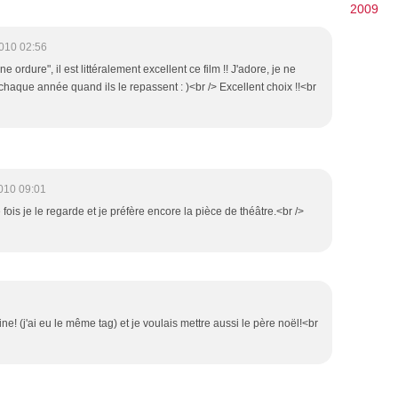
2009
010 02:56
 ordure", il est littéralement excellent ce film !! J'adore, je ne
aque année quand ils le repassent : )<br /> Excellent choix !!<br
010 09:01
 fois je le regarde et je préfère encore la pièce de théâtre.<br />
e! (j'ai eu le même tag) et je voulais mettre aussi le père noël!<br