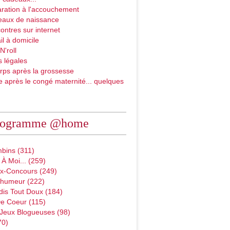
ration à l'accouchement
eaux de naissance
ontres sur internet
il à domicile
N'roll
 légales
rps après la grossesse
e après le congé maternité... quelques
rogramme @home
bins (311)
À Moi... (259)
x-Concours (249)
D'humeur (222)
dis Tout Doux (184)
e Coeur (115)
 Jeux Blogueuses (98)
70)