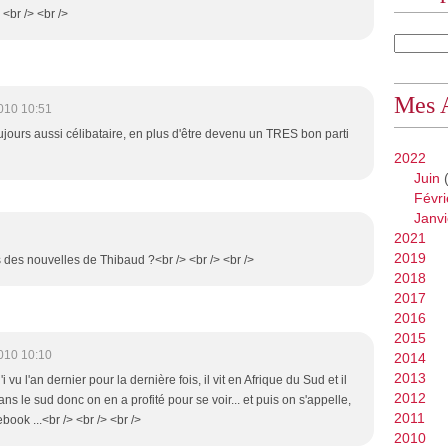
 <br /> <br />
Mes 
010 10:51
oujours aussi célibataire, en plus d'être devenu un TRES bon parti
2022
Juin
(
Févri
Janvi
2021
2019
rs des nouvelles de Thibaud ?<br /> <br /> <br />
2018
2017
2016
2015
010 10:10
2014
2013
'i vu l'an dernier pour la dernière fois, il vit en Afrique du Sud et il
2012
s le sud donc on en a profité pour se voir... et puis on s'appelle,
2011
book ...<br /> <br /> <br />
2010