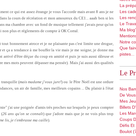
La prépa
Les cad
iment ce qui est assez étrange je vous l'accorde mais avant 8 ans je ne
Les renc
 dans la cours de récréation et mon amoureux du CE1... aaah ben si les
Le Trava
ns ma chambre avec un fond de musique tellement j'avais peur qu'on
Ma blog'
moi non plus et réglements de compte à OK Corral.
Mentions
Notre co
t tout bonnement atroce et je ne plaisante pas c'est limite une drogue,
Que fair
r et ça a tendance à me bouffer la vie mais je me soigne, je donne ma
pistes...
t arrivé d'être déçue du coup en amitié et puis je suis aussi râleuse et
re mes mots peuvent dépasser ma pensée). Mais j'ai aussi des qualités
Le P
 tranquille (
mais madame j'vous jure!
) ou le Père Noël est une ordure
ndances, un air de famille, mes meilleurs copains ... Du plaisir à l'état
Nos Bam
De Vous 
Mes Jeu
Billets 
amie" j'ai une poignée d'amis très proches sur lesquels je peux compter
Les Mar
 (
26 ans qu'on se connaît
) que j'adore mais que je ne vois plus trop
Coups D
 me lis, je t'embrasse ma caille
).
Défis Et
Boulot (