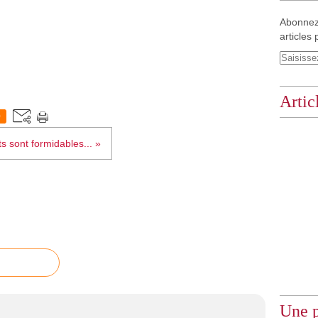
Abonnez
articles 
Artic
0
s sont formidables... »
Une p