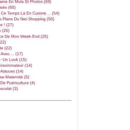
ine En Mots Et Photos (69)
sés (60)
Ce Temps Là En Cuisine ... (54)
s Plans Du Net-Shopping (50)
e ! (27)
w (25)
ce De Mon Week-End (25)
(22)
le (22)
Avec ... (17)
- Un Look (15)
onsommateur (14)
 Astuces (14)
e-Maternité (5)
 De Puériculture (4)
ocolat (3)