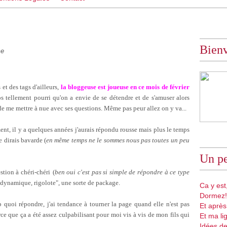
Bien
me
et des tags d'ailleurs,
la bloggeuse est joueuse en ce mois de février
ps tellement pourri qu'on a envie de se détendre et de s'amuser alors
 me mettre à nue avec ses questions. Même pas peur allez on y va...
ent, il y a quelques années j'aurais répondu rousse mais plus le temps
e dirais bavarde (
en même temps ne le sommes nous pas toutes un peu
Un pe
stion à chéri-chéri
(
ben oui c'est pas si simple de répondre à ce type
 dynamique, rigolote", une sorte de package.
Ca y est,
Dormez!
p quoi répondre, j'ai tendance à tourner la page quand elle n'est pas
Et après
arce que ça a été assez culpabilisant pour moi vis à vis de mon fils qui
Et ma li
Idées de