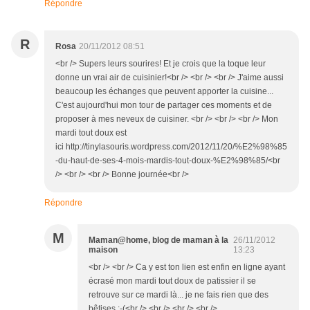
Répondre
R
Rosa
20/11/2012 08:51
<br /> Supers leurs sourires! Et je crois que la toque leur
donne un vrai air de cuisinier!<br /> <br /> <br /> J'aime aussi
beaucoup les échanges que peuvent apporter la cuisine...
C'est aujourd'hui mon tour de partager ces moments et de
proposer à mes neveux de cuisiner. <br /> <br /> <br /> Mon
mardi tout doux est
ici http://tinylasouris.wordpress.com/2012/11/20/%E2%98%85
-du-haut-de-ses-4-mois-mardis-tout-doux-%E2%98%85/<br
/> <br /> <br /> Bonne journée<br />
Répondre
M
Maman@home, blog de maman à la
26/11/2012
maison
13:23
<br /> <br /> Ca y est ton lien est enfin en ligne ayant
écrasé mon mardi tout doux de patissier il se
retrouve sur ce mardi là... je ne fais rien que des
bêtises :-(<br /> <br /> <br /> <br />