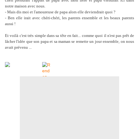
chéri prendrait l'appart de papa avec mon frère et papa viendrait ici dans
notre maison avec nous.
- Mais dis moi et l'amoureuse de papa alors elle deviendrait quoi ?
- Ben elle irait avec chéri-chéri, les parents ensemble et les beaux parents
aussi !
Et voilà c'est très simple dans sa tête en fait... comme quoi il n'est pas prêt de
lâcher l'idée que son papa et sa maman se remette un jour ensemble, on nous
avait prévenu ...