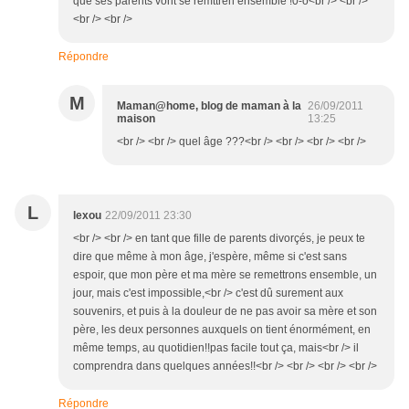
que ses parents vont se remttren ensemble !0-o<br /> <br />
<br /> <br />
Répondre
M
Maman@home, blog de maman à la
26/09/2011
maison
13:25
<br /> <br /> quel âge ???<br /> <br /> <br /> <br />
L
lexou
22/09/2011 23:30
<br /> <br /> en tant que fille de parents divorçés, je peux te
dire que même à mon âge, j'espère, même si c'est sans
espoir, que mon père et ma mère se remettrons ensemble, un
jour, mais c'est impossible,<br /> c'est dû surement aux
souvenirs, et puis à la douleur de ne pas avoir sa mère et son
père, les deux personnes auxquels on tient énormément, en
même temps, au quotidien!!pas facile tout ça, mais<br /> il
comprendra dans quelques années!!<br /> <br /> <br /> <br />
Répondre