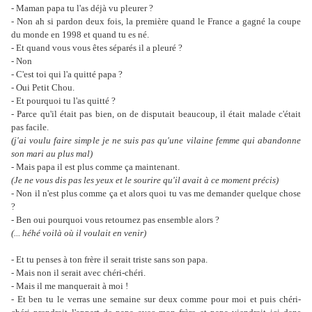
- Maman papa tu l'as déjà vu pleurer ?
- Non ah si pardon deux fois, la première quand le France a gagné la coupe
du monde en 1998 et quand tu es né.
- Et quand vous vous êtes séparés il a pleuré ?
- Non
- C'est toi qui l'a quitté papa ?
- Oui Petit Chou.
- Et pourquoi tu l'as quitté ?
- Parce qu'il était pas bien, on de disputait beaucoup, il était malade c'était
pas facile.
(j'ai voulu faire simple je ne suis pas qu'une vilaine femme qui abandonne
son mari au plus mal)
- Mais papa il est plus comme ça maintenant.
(Je ne vous dis pas les yeux et le sourire qu'il avait à ce moment précis)
- Non il n'est plus comme ça et alors quoi tu vas me demander quelque chose
?
- Ben oui pourquoi vous retournez pas ensemble alors ?
(... héhé voilà où il voulait en venir)
- Et tu penses à ton frère il serait triste sans son papa.
- Mais non il serait avec chéri-chéri.
- Mais il me manquerait à moi !
- Et ben tu le verras une semaine sur deux comme pour moi et puis chéri-