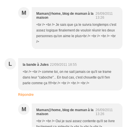
M
Maman@home, blog de maman à la
26/09/2011
maison
13:26
<br /> <br /> Je sais que ça le suivra longtemps c'est
assez logique finalement de vouloir réunir les deux
personnes qu'on aime le plus<br /> <br /> <br /> <br
/>
L
la bande à Jules
22/09/2011 18:55
<br /> <br /> comme toi, on ne sait jamais ce qu'il se trame
dans leur "caboche"... En tout cas, c'est chouette qu'il t'en
parle comme ça !!!!<br /> <br /> <br /> <br />
Répondre
M
Maman@home, blog de maman à la
26/09/2011
maison
13:26
<br /> <br /> Oui je susi assez contente qu'il se livre
facilement ça aide<br /> <br /> <br /> <br />