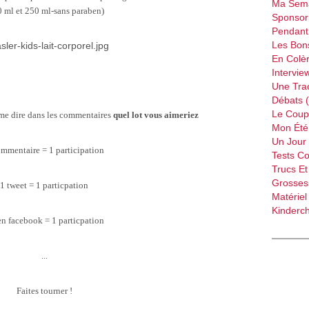
Ma Sema
 ml et 250 ml-sans paraben)
Sponsori
Pendant 
Les Bon
En Colèr
Intervie
Une Tra
Débats 
Le Coup
me dire dans les commentaires
quel lot vous aimeriez
Mon Été 
Un Jour 
mmentaire = 1 participation
Tests C
Trucs Et
Grossess
1 tweet = 1 particpation
Matériel
Kinderch
en facebook = 1 particpation
...
Faites tourner !