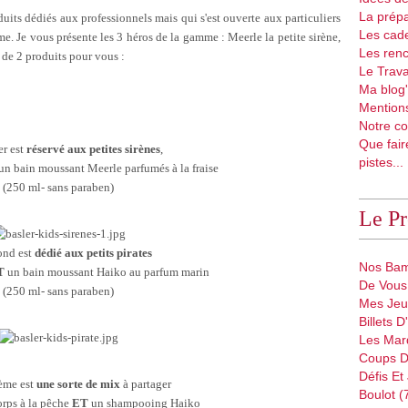
La prépa
its dédiés aux professionnels mais qui s'est ouverte aux particuliers
Les cad
e. Je vous présente les 3 héros de la gamme : Meerle la petite sirène,
Les renc
s de 2 produits pour vous :
Le Trava
Ma blog'
Mentions
Notre co
Que fair
er est
réservé aux petites sirènes
,
pistes...
un bain moussant Meerle parfumés à la fraise
(250 ml- sans paraben)
Le P
ond est
dédié aux petits pirates
Nos Bam
T
un bain moussant Haiko au parfum marin
De Vous 
(250 ml- sans paraben)
Mes Jeu
Billets 
Les Mar
Coups D
Défis Et
ième est
une sorte de mix
à partager
Boulot (
orps à la pêche
ET
un shampooing Haiko