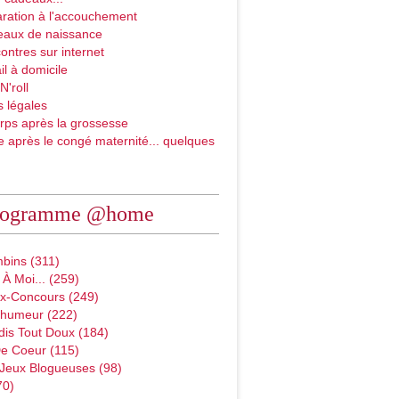
ration à l'accouchement
eaux de naissance
ontres sur internet
il à domicile
N'roll
 légales
rps après la grossesse
e après le congé maternité... quelques
rogramme @home
bins (311)
À Moi... (259)
x-Concours (249)
D'humeur (222)
dis Tout Doux (184)
e Coeur (115)
 Jeux Blogueuses (98)
70)