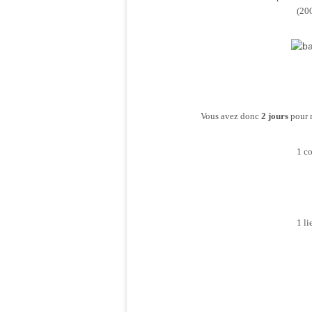
(200
Vous avez donc
2 jours
pour 
1 co
1 li