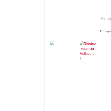
Fermet
Et touj