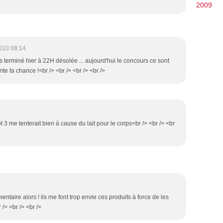
2009
010 08:14
ets terminé hier à 22H désolée ... aujourd'hui le concours ce sont
te ta chance !<br /> <br /> <br /> <br />
lot 3 me tenterait bien à cause du lait pour le corps<br /> <br /> <br
entaire alors ! ils me font trop envie ces produits à force de les
 /> <br /> <br />