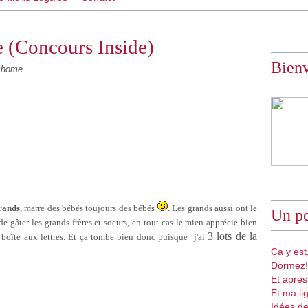
e (Concours Inside)
Bien
@home
rands
, marre des bébés toujours des bébés
. Les grands aussi ont le
Un pe
e gâter les grands frères et soeurs, en tout cas le mien apprécie bien
3 lots de la
 boîte aux lettres. Et ça tombe bien donc puisque j'ai
Ca y est,
Dormez!
Et après
Et ma li
Idées de