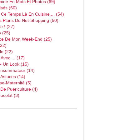
ine En Mots Et Photos (69)
sés (60)
Ce Temps Là En Cuisine ... (54)
s Plans Du Net-Shopping (50)
e ! (27)
w (25)
ce De Mon Week-End (25)
(22)
le (22)
Avec ... (17)
- Un Look (15)
onsommateur (14)
 Astuces (14)
e-Maternité (5)
 De Puériculture (4)
ocolat (3)