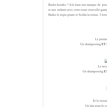
Basler kesako ? A la base une marque de produ
et aux enfants avec cette toute nouvelle gamm
Haiko le reqin pirate et Scilda la tortue. 3 lot
Le premi
Un shampooing
ET
Le sec
Un shampooing
E
Et le trois
Un lait pour le c