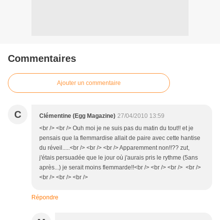
Commentaires
Ajouter un commentaire
C
Clémentine (Egg Magazine)
27/04/2010 13:59
<br /> <br /> Ouh moi je ne suis pas du matin du tout!! et je
pensais que la flemmardise allait de paire avec cette hantise
du réveil.....<br /> <br /> <br /> Apparemment non!!?? zut,
j'étais persuadée que le jour où j'aurais pris le rythme (5ans
après...) je serait moins flemmarde!!<br /> <br /> <br /> <br />
<br /> <br /> <br />
Répondre