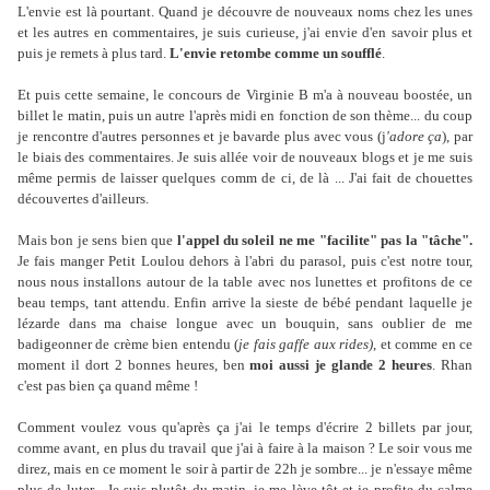
L'envie est là pourtant. Quand je découvre de nouveaux noms chez les unes
et les autres en commentaires, je suis curieuse, j'ai envie d'en savoir plus et
puis je remets à plus tard.
L'envie retombe comme un soufflé
.
Et puis cette semaine, le concours de Virginie B m'a à nouveau boostée, un
billet le matin, puis un autre l'après midi en fonction de son thème... du coup
je rencontre d'autres personnes et je bavarde plus avec vous (j
'adore ça
), par
le biais des commentaires. Je suis allée voir de nouveaux blogs et je me suis
même permis de laisser quelques comm de ci, de là ... J'ai fait de chouettes
découvertes d'ailleurs.
Mais bon je sens bien que
l'appel du soleil ne me "facilite" pas la "tâche".
Je fais manger Petit Loulou dehors à l'abri du parasol, puis c'est notre tour,
nous nous installons autour de la table avec nos lunettes et profitons de ce
beau temps, tant attendu. Enfin arrive la sieste de bébé pendant laquelle je
lézarde dans ma chaise longue avec un bouquin, sans oublier de me
badigeonner de crème bien entendu (
je fais gaffe aux rides)
, et comme en ce
moment il dort 2 bonnes heures, ben
moi aussi je glande 2 heures
. Rhan
c'est pas bien ça quand même !
Comment voulez vous qu'après ça j'ai le temps d'écrire 2 billets par jour,
comme avant, en plus du travail que j'ai à faire à la maison ? Le soir vous me
direz, mais en ce moment le soir à partir de 22h je sombre... je n'essaye même
plus de luter... Je suis plutôt du matin, je me lève tôt et je profite du calme