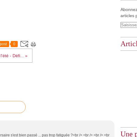
Abonnez
articles 
Artic
post
0
'été - Défi... »
Une p
rsaire s'est bien passé ... pas trop fatiguée ?<br /> <br /> <br /> <br