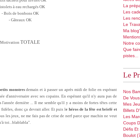
etits sachets pour invités OK
La prépa
Pistolets à eau rechargés OK
Les cad
- Bols de bonbons OK
Les renc
- Gâteaux OK
Le Trava
Ma blog'
Mentions
TOTALE
Motivation
Notre co
Que fair
pistes...
Le P
petits monstres
demain et à passer un après midi de folie en espérant
Nos Bam
e d'anniversaire avec ses copains. En espérant qu'il n'y aura pas de
De Vous 
l'année dernière ... Il me semble qu'il y a moins de fortes têtes cette
Mes Jeu
fidèles, donc ça devrait aller. Et puis l
e héros de la fête est briefé et
Billets 
ous les jeux, ne me fais pas de crise de nerf parce que machin ne veut
Les Mar
'à toi...blablabla".
Coups D
Défis Et
Boulot (