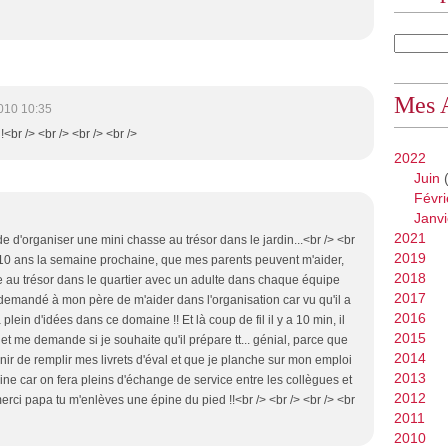
Mes 
010 10:35
 !<br /> <br /> <br /> <br />
2022
Juin
(
Févri
Janvi
2021
ude d'organiser une mini chasse au trésor dans le jardin...<br /> <br
2019
ir 10 ans la semaine prochaine, que mes parents peuvent m'aider,
2018
e au trésor dans le quartier avec un adulte dans chaque équipe
2017
 demandé à mon père de m'aider dans l'organisation car vu qu'il a
2016
 a plein d'idées dans ce domaine !! Et là coup de fil il y a 10 min, il
2015
et me demande si je souhaite qu'il prépare tt... génial, parce que
2014
nir de remplir mes livrets d'éval et que je planche sur mon emploi
2013
ne car on fera pleins d'échange de service entre les collègues et
2012
merci papa tu m'enlèves une épine du pied !!<br /> <br /> <br /> <br
2011
2010