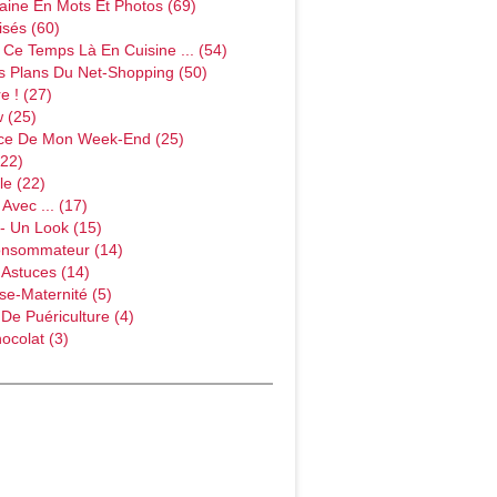
ine En Mots Et Photos (69)
sés (60)
Ce Temps Là En Cuisine ... (54)
s Plans Du Net-Shopping (50)
e ! (27)
w (25)
ce De Mon Week-End (25)
(22)
le (22)
Avec ... (17)
- Un Look (15)
onsommateur (14)
 Astuces (14)
e-Maternité (5)
 De Puériculture (4)
ocolat (3)