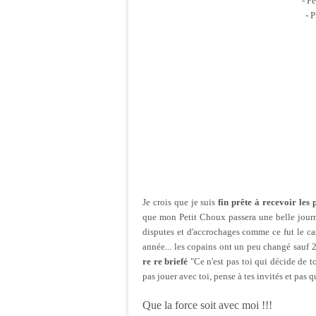
- P
- 
Je crois que je suis
fin prête à recevoir les 
que mon Petit Choux passera une belle journé
disputes et d'accrochages comme ce fut le cas 
année... les copains ont un peu changé sauf 2 
re re briefé
"Ce n'est pas toi qui décide de t
pas jouer avec toi, pense à tes invités et pas qu
Que la force soit avec moi !!!