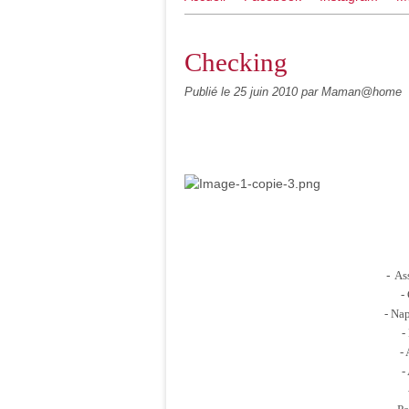
Checking
Publié le
25 juin 2010
par Maman@home
-
Ass
-
- Nap
-
-
-