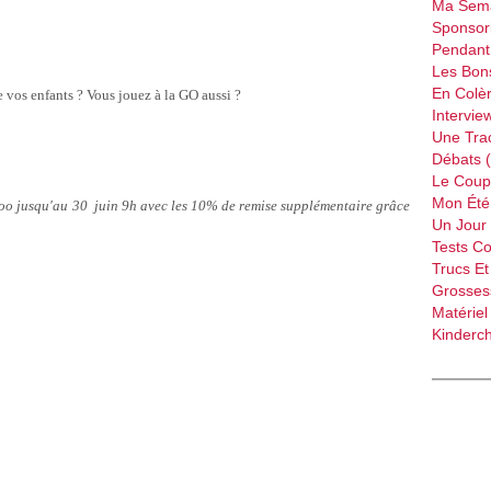
Ma Sema
Sponsori
Pendant 
Les Bon
En Colèr
e vos enfants ? Vous jouez à la GO aussi ?
Intervie
Une Tra
Débats 
Le Coup
Mon Été 
tiloo jusqu'au 30 juin 9h avec les 10% de remise supplémentaire grâce
Un Jour 
Tests C
Trucs Et
Grossess
Matériel
Kinderch