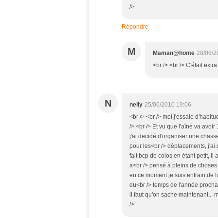
/>
Répondre
M
Maman@home
28/06/2
<br /> <br /> C'était extra
N
nelly
25/06/2010 19:06
<br /> <br /> moi j'essaie d'habit
/> <br /> Et vu que l'aîné va avo
j'ai decidé d'organiser une chass
pour les<br /> déplacements, j'ai
fait bcp de colos en étant petit, il
a<br /> pensé à pleins de choses 
en ce moment je suis entrain de fi
du<br /> temps de l'année prochai
il faut qu'on sache maintenant... 
/>