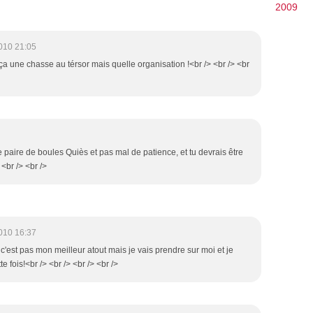
2009
010 21:05
 ça une chasse au térsor mais quelle organisation !<br /> <br /> <br
e paire de boules Quiès et pas mal de patience, et tu devrais être
<br /> <br />
010 16:37
 c'est pas mon meilleur atout mais je vais prendre sur moi et je
te fois!<br /> <br /> <br /> <br />