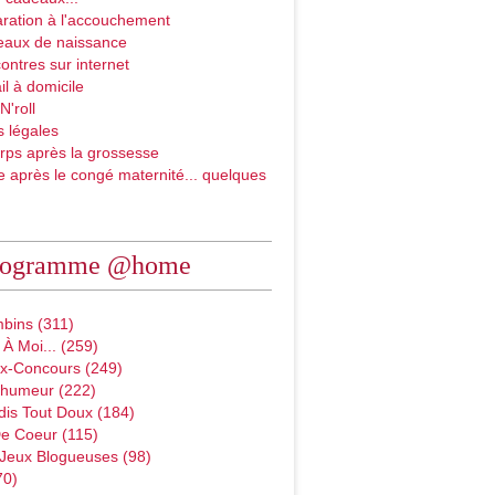
ration à l'accouchement
eaux de naissance
ontres sur internet
il à domicile
N'roll
 légales
rps après la grossesse
e après le congé maternité... quelques
rogramme @home
bins (311)
À Moi... (259)
x-Concours (249)
D'humeur (222)
dis Tout Doux (184)
e Coeur (115)
 Jeux Blogueuses (98)
70)