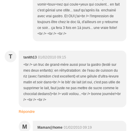
vomir+toux+nez qui coule+yeux qui coulent... en fait
c'est génial une otite... sauf qu'après ila enchainé
avec vrai gastro. Et OUI j'ai<br /> l'impression de
toujours être chez le doc là, d'ailleurs on y retourne
ce soir... ça fera 3 fois en 1à jours... une vraie folie!
<br /> <br /> <br />
T
tanith13
01/02/2010 09:15
<br /> un truc de grand-mère aussi pour la gastro (testé sur
mes deux enfants): en réhydratation: de l'eau de cuisson du
riz (avec l'amidon c'est excellent) et une gélule d'ultra-levure
matin et soir dans<br /> le bib' de lait (et oui, c'est pas utile de
supprimer le lait, faut juste ne pas mettre de sucre comme le
chocolat dedans!)<br /> voili voilou...<br /> bonne journée!<br
/> <br /> <br />
Répondre
M
Maman@home
01/02/2010 09:19