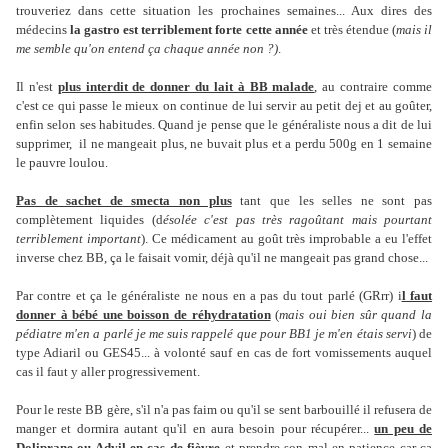
trouveriez dans cette situation les prochaines semaines... Aux dires des
médecins
la gastro est terriblement forte cette année
et très étendue (
mais il
me semble qu'on entend ça chaque année non ?)
.
Il n'est
plus interdit de donner du lait à BB malade
, au contraire comme
c'est ce qui passe le mieux on continue de lui servir au petit dej et au goûter,
enfin selon ses habitudes. Quand je pense que le généraliste nous a dit de lui
supprimer, il ne mangeait plus, ne buvait plus et a perdu 500g en 1 semaine
le pauvre loulou.
Pas de sachet de smecta non plus
tant que les selles ne sont pas
complètement liquides (d
ésolée c'est pas très ragoûtant mais pourtant
terriblement important
). Ce médicament au goût très improbable a eu l'effet
inverse chez BB, ça le faisait vomir, déjà qu'il ne mangeait pas grand chose...
Par contre et ça le généraliste ne nous en a pas du tout parlé (GRrr) i
l faut
donner à bébé une boisson de réhydratation
(
mais oui bien sûr quand la
pédiatre m'en a parlé je me suis rappelé que pour BB1 je m'en étais servi
) de
type Adiaril ou GES45... à volonté sauf en cas de fort vomissements auquel
cas il faut y aller progressivement.
Pour le reste BB gère, s'il n'a pas faim ou qu'il se sent barbouillé il refusera de
manger et dormira autant qu'il en aura besoin pour récupérer...
un peu de
Doliprane ou Advil en cas de fièvre
et prendre son mal en patience car ça