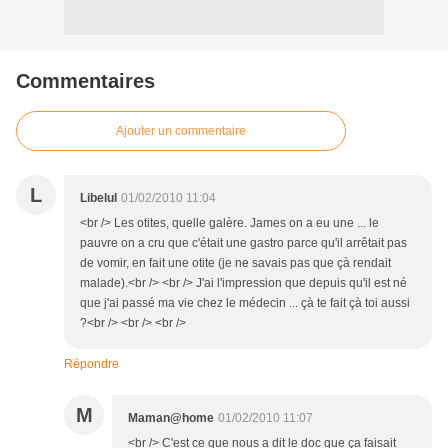
Commentaires
Ajouter un commentaire
L
Libelul
01/02/2010 11:04
<br /> Les otites, quelle galère. James on a eu une ... le
pauvre on a cru que c'était une gastro parce qu'il arrêtait pas
de vomir, en fait une otite (je ne savais pas que çà rendait
malade).<br /> <br /> J'ai l'impression que depuis qu'il est né
que j'ai passé ma vie chez le médecin ... çà te fait çà toi aussi
?<br /> <br /> <br />
Répondre
M
Maman@home
01/02/2010 11:07
<br /> C'est ce que nous a dit le doc que ça faisait