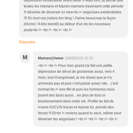
dépression existentielle avant bébé !!! Mais bon, je pense que
toutes les mamans et futures mamans traversent cette période
!!! désolée de déverser ici mes<br /> angoisses existentielles
!!!! En tout cas j'adore ton blog ! J'aime beaucoup ta façon
d'écrire ! A très bientôt au détour d'un de tes nouveaux
posts<br /> <br /> <br /> <br />
Répondre
M
Maman@home
10/09/2010 15:16
<br /> <br /> Pour mon grand j'ai fait une petite
dépression de dévut de grossesse aussi, vers 4
mois, tout m'angoissait, je me disais que je n'y
arriverais pas et puis c'est passé assez vite... c'est
normal<br /> ene ffet et puis les hormones nous
jouent des tours aussi... en plus de tout ce
boulversement dans notre vie. Profite du fait de
n'avoir AUCUN tracas et repose toi, prends des
forces !!! Et<br /> reviens quand tu veux, même pour
déverser tes angoisses ! <br /> <br /> <br /> <br />