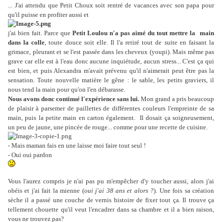
... J'ai attendu que Petit Choux soit rentré de vacances avec son papa pour
qu'il puisse en profiter aussi et
j'ai bien fait. Parce que
Petit Loulou n'a pas aimé du tout mettre la
main
dans la colle
, toute douce soit elle. Il l'a retiré tout de suite en faisant la
grimace, pleurant et se l'est passée dans les cheveux (youpi). Mais même pas
grave car elle est à l'eau donc aucune inquiétude, aucun stress... C'est ça qui
est bien, et puis Alexandra m'avait prévenu qu'il n'aimerait peut être pas la
sensation. Toute nouvelle matière le gêne : le sable, les petits graviers, il
nous tend la main pour qu'on l'en débarasse.
Nous avons donc continué l'expérience sans lui.
Mon grand a pris beaucoup
de plaisir à parsemer de paillettes de différentes couleurs l'empreinte de sa
main, puis la petite main en carton également. Il dosait ça soigneusement,
un peu de jaune, une pincée de rouge... comme pour une recette de cuisine.
- Mais maman fais en une laisse moi faire tout seul !
- Oui oui pardon
Vous l'aurez compris je n'ai pas pu m'empêcher d'y toucher aussi, alors j'ai
obéis et j'ai fait la mienne (
oui j'ai 38 ans et alors ?
). Une fois sa création
sèche il a passé une couche de vernis histoire de fixer tout ça. Il trouve ça
tellement chouette qu'il veut l'encadrer dans sa chambre et il a bien raison,
vous ne trouvez pas?