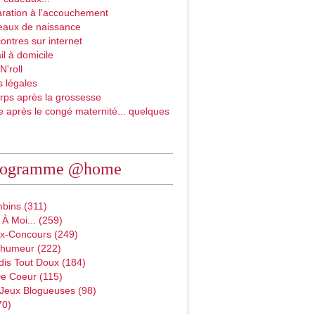
ration à l'accouchement
eaux de naissance
ontres sur internet
il à domicile
N'roll
 légales
rps après la grossesse
e après le congé maternité... quelques
rogramme @home
bins (311)
À Moi... (259)
x-Concours (249)
D'humeur (222)
dis Tout Doux (184)
e Coeur (115)
 Jeux Blogueuses (98)
70)