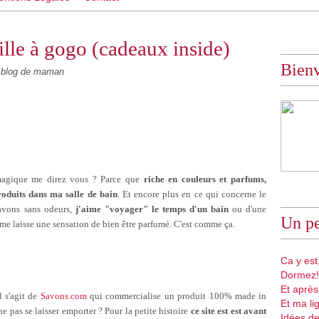
lle à gogo (cadeaux inside)
Bien
blog de maman
 magique me direz vous ? Parce que
riche en couleurs et parfums,
roduits dans ma salle de bain
. Et encore plus en ce qui concerne le
savons sans odeurs,
j'aime "voyager" le temps d'un bain
ou d'une
Un pe
me laisse une sensation de bien être parfumé. C'est comme ça.
Ca y est,
Dormez!
Et après
l s'agit de
Savons.com
qui commercialise
un produit 100% made in
Et ma li
e pas se laisser emporter ?
Pour la petite histoire
ce site est est avant
Idées de