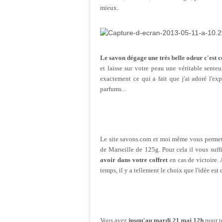
mieux.
Le savon dégage une très belle odeur c'est c
et laisse sur votre peau une véritable sente
exactement ce qui a fait que j'ai adoré l'ex
parfums...
Le site savons.com et moi même vous permett
de Marseille de 125g. Pour cela il vous suff
avoir dans votre coffret
en cas de victoire. 
temps, il y a tellement le choix que l'idée est
Vous avez
jusqu'au mardi 21 mai 12h
pour t