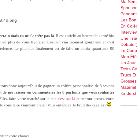
Ma Sema
Sponsori
Pendant 
Les Bon
En Colèr
Intervie
ertain mais ça ne s'arrête pas là
. Il est enrichi au beurre de karité bio
Une Tra
ur en plus de vous hydrater. C'est un vrai moment gourmand et c'est
Débats 
périence. Le plus dur finalement est de faire un choix quant aux 90
Le Coup
Mon Été 
Un Jour 
Tests C
Trucs Et
Grossess
ons donc aujourd'hui de gagner un coffret personnalisé de 8 savons
Matériel
it de
me laisser en commentaire les 8 parfums que vous souhaitez
Kinderch
Allez faire votre marché sur le site
c'est par là
et surtout prenez votre
 de vous faire vraiment plaisir.Vous entendez le bruit des cigales ?
enter votre chance.