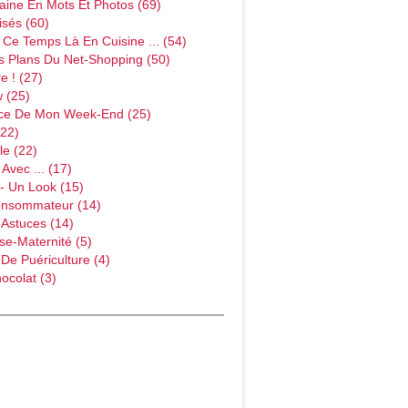
ine En Mots Et Photos (69)
sés (60)
Ce Temps Là En Cuisine ... (54)
s Plans Du Net-Shopping (50)
e ! (27)
w (25)
ce De Mon Week-End (25)
(22)
le (22)
Avec ... (17)
- Un Look (15)
onsommateur (14)
 Astuces (14)
e-Maternité (5)
 De Puériculture (4)
ocolat (3)