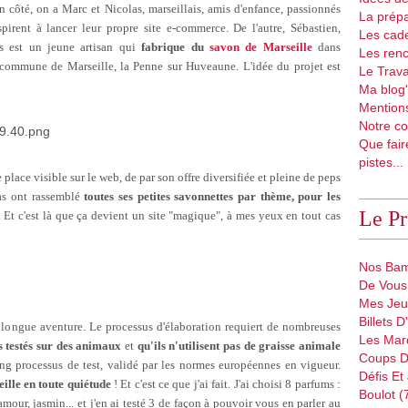
un côté, on a Marc et Nicolas, marseillais, amis d'enfance, passionnés
La prépa
irent à lancer leur propre site e-commerce. De l'autre, Sébastien,
Les cad
s est un jeune artisan qui
fabrique du
savon de Marseille
dans
Les renc
te commune de Marseille, la Penne sur Huveaune. L'idée du projet est
Le Trava
Ma blog'
Mentions
Notre co
Que fair
pistes...
place visible sur le web, de par son offre diversifiée et pleine de peps
las ont rassemblé
toutes ses petites savonnettes par thème, pour les
Le P
. Et c'est là que ça devient un site "magique", à mes yeux en tout cas
Nos Bam
De Vous 
Mes Jeu
Billets 
longue aventure. Le processus d'élaboration requiert de nombreuses
Les Mar
s testés sur des animaux
et
qu'ils n'utilisent pas de graisse animale
Coups D
ng processus de test, validé par les normes européennes en vigueur.
Défis Et
eille en toute quiétude
! Et c'est ce que j'ai fait. J'ai choisi 8 parfums :
Boulot (
mour, jasmin... et j'en ai testé 3 de façon à pouvoir vous en parler au