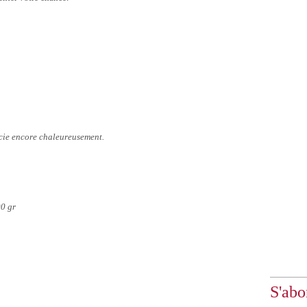
rcie encore chaleureusement.
00 gr
S'abo