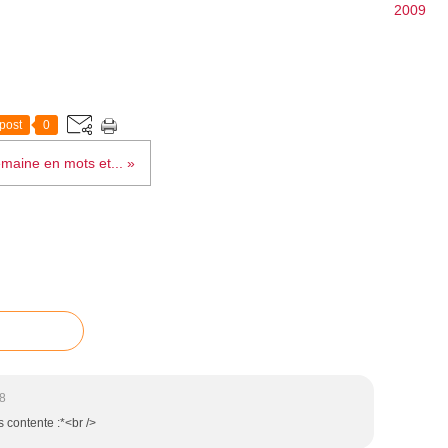
2009
post
0
maine en mots et... »
8
s contente :*<br />