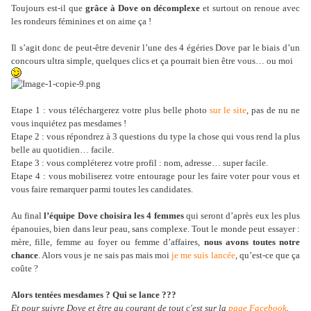
Toujours est-il que
grâce à Dove on décomplexe
et surtout on renoue avec
les rondeurs féminines et on aime ça !
Il s’agit donc de peut-être devenir l’une des 4 égéries Dove par le biais d’un
concours ultra simple, quelques clics et ça pourrait bien être vous… ou moi
Etape 1 : vous téléchargerez votre plus belle photo
sur le site
, pas de nu ne
vous inquiétez pas mesdames !
Etape 2 : vous répondrez à 3 questions du type la chose qui vous rend la plus
belle au quotidien… facile.
Etape 3 : vous compléterez votre profil : nom, adresse… super facile.
Etape 4 : vous mobiliserez votre entourage pour les faire voter pour vous et
vous faire remarquer parmi toutes les candidates.
Au final
l’équipe Dove choisira les 4 femmes
qui seront d’après eux les plus
épanouies, bien dans leur peau, sans complexe. Tout le monde peut essayer :
mère, fille, femme au foyer ou femme d’affaires,
nous avons toutes notre
chance
. Alors vous je ne sais pas mais moi
je me suis lancée
, qu’est-ce que ça
coûte ?
Alors tentées mesdames ? Qui se lance ???
Et pour suivre Dove et être au courant de tout c'est sur la
page Facebook
.