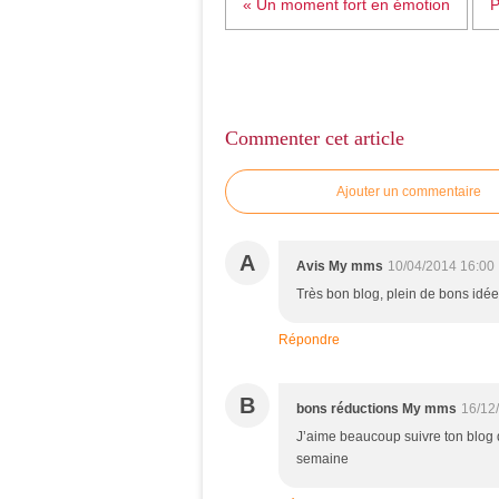
« Un moment fort en émotion
P
Commenter cet article
Ajouter un commentaire
A
Avis My mms
10/04/2014 16:00
Très bon blog, plein de bons idées
Répondre
B
bons réductions My mms
16/12
J’aime beaucoup suivre ton blog q
semaine