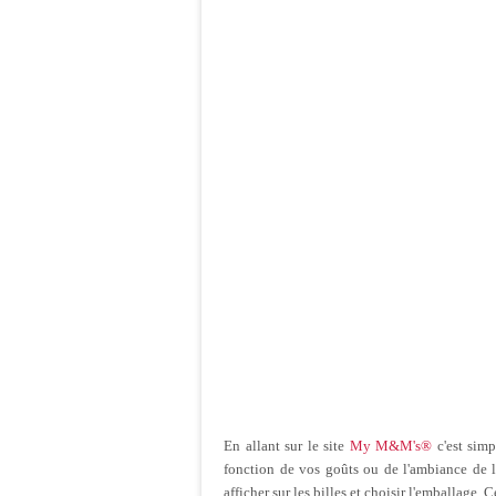
En allant sur le site
My M&M's®
c'est simp
fonction de vos goûts ou de l'ambiance de l
afficher sur les billes et choisir l'emballage.