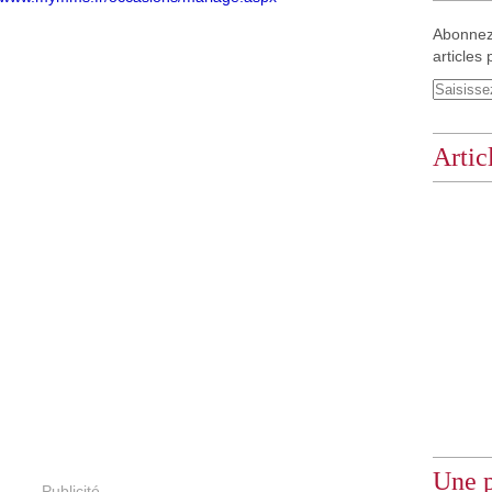
Abonnez
articles 
Artic
Une p
Publicité