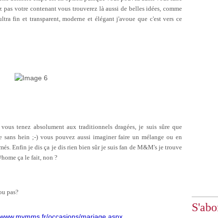
ez pas votre contenant vous trouverez là aussi de belles idées, comme
ltra fin et transparent, moderne et élégant j'avoue que c'est vers ce
vous tenez absolument aux traditionnels dragées, je suis sûre que
ire sans hein ;-) vous pouvez aussi imaginer faire un mélange ou en
s. Enfin je dis ça je dis rien bien sûr je suis fan de M&M's je trouve
ome ça le fait, non ?
ou pas?
S'abo
//www.mymms.fr/occasions/mariage.aspx