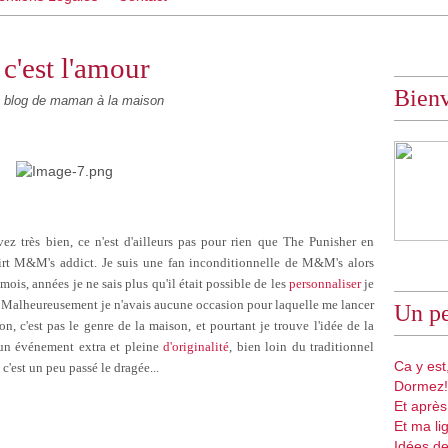
c'est l'amour
Bien
blog de maman à la maison
ez très bien, ce n'est d'ailleurs pas pour rien que The Punisher en
hirt M&M's addict. Je suis une fan inconditionnelle de M&M's alors
ois, années je ne sais plus qu'il était possible de les
personnaliser
je
l. Malheureusement je n'avais aucune occasion pour laquelle me lancer
Un pe
on, c'est pas le genre de la maison, et pourtant je trouve l'idée de la
un événement extra et pleine
d'originalité
, bien loin du traditionnel
Ca y est,
 c'est un peu passé le dragée...
Dormez!
Et après
Et ma li
Idées de