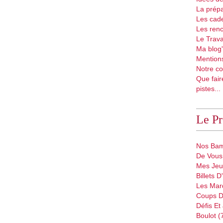
La prépa
Les cad
Les renc
Le Trava
Ma blog'
Mentions
Notre co
Que fair
pistes...
Le P
Nos Bam
De Vous 
Mes Jeu
Billets 
Les Mar
Coups D
Défis Et
Boulot (