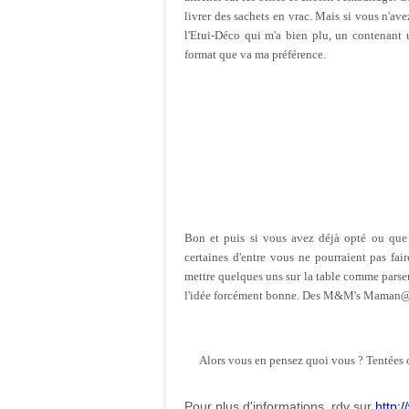
livrer des sachets en vrac. Mais si vous n'av
l'Etui-Déco qui m'a bien plu, un contenant u
format que va ma préférence.
Bon et puis si vous avez déjà opté ou que 
certaines d'entre vous ne pourraient pas fa
mettre quelques uns sur la table comme parsemé
l'idée forcément bonne. Des M&M's Maman@h
Alors vous en pensez quoi vous ? Tentées 
Pour plus d'informations, rdv sur
http: