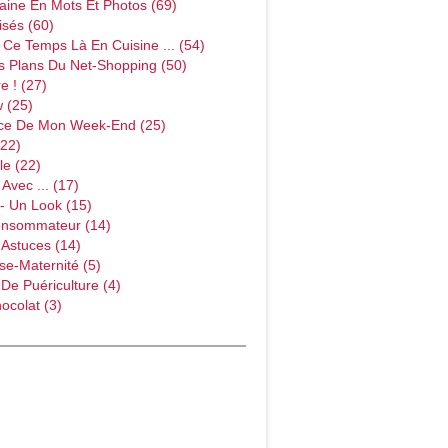
ine En Mots Et Photos (69)
sés (60)
Ce Temps Là En Cuisine ... (54)
s Plans Du Net-Shopping (50)
e ! (27)
w (25)
ce De Mon Week-End (25)
(22)
le (22)
Avec ... (17)
- Un Look (15)
onsommateur (14)
 Astuces (14)
e-Maternité (5)
 De Puériculture (4)
ocolat (3)