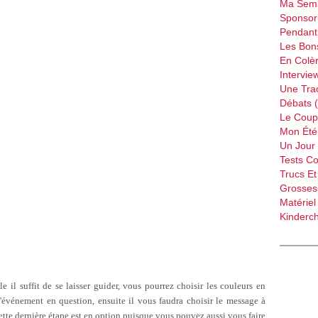
Ma Sema
Sponsori
Pendant 
Les Bon
En Colèr
Intervie
Une Tra
Débats 
Le Coup
Mon Été 
Un Jour 
Tests C
Trucs Et
Grossess
Matériel
Kinderch
le il suffit de se laisser guider, vous pourrez choisir les couleurs en
'événement en question, ensuite il vous faudra choisir le message à
 Cette dernière étape est en option puisque vous pouvez aussi vous faire