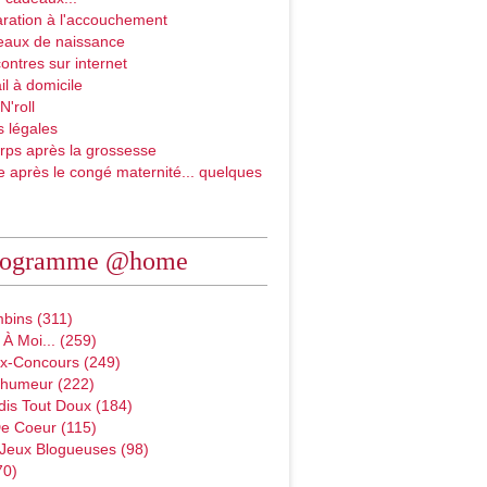
ration à l'accouchement
eaux de naissance
ontres sur internet
il à domicile
N'roll
 légales
rps après la grossesse
e après le congé maternité... quelques
rogramme @home
bins (311)
À Moi... (259)
x-Concours (249)
D'humeur (222)
dis Tout Doux (184)
e Coeur (115)
 Jeux Blogueuses (98)
70)