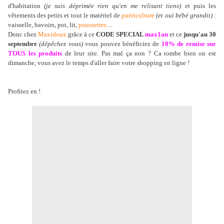
d'habitation
(je suis déprimée rien qu'en me relisant tiens)
et puis les
vêtements des petits et tout le matériel de
puériculture
(et oui bébé grandit)
:
vaisselle, bavoirs, pot, lit,
poussettes
...
Donc chez
Maxidoux
grâce à ce
CODE SPECIAL
max1an
et ce
jusqu'au 30
septembre
(dépêchez vous)
vous pouvez bénéficiez de
10% de remise sur
TOUS les produits
de leur site. Pas mal ça non ? Ca tombe bien on est
dimanche, vous avez le temps d'aller faire votre shopping en ligne !
Profitez en !