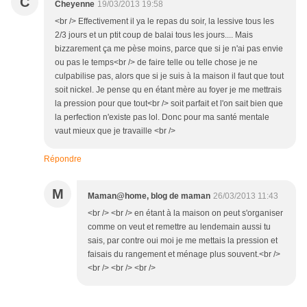
C
Cheyenne
19/03/2013 19:58
<br /> Effectivement il ya le repas du soir, la lessive tous les
2/3 jours et un ptit coup de balai tous les jours.... Mais
bizzarement ça me pèse moins, parce que si je n'ai pas envie
ou pas le temps<br /> de faire telle ou telle chose je ne
culpabilise pas, alors que si je suis à la maison il faut que tout
soit nickel. Je pense qu en étant mère au foyer je me mettrais
la pression pour que tout<br /> soit parfait et l'on sait bien que
la perfection n'existe pas lol. Donc pour ma santé mentale
vaut mieux que je travaille <br />
Répondre
M
Maman@home, blog de maman
26/03/2013 11:43
<br /> <br /> en étant à la maison on peut s'organiser
comme on veut et remettre au lendemain aussi tu
sais, par contre oui moi je me mettais la pression et
faisais du rangement et ménage plus souvent.<br />
<br /> <br /> <br />