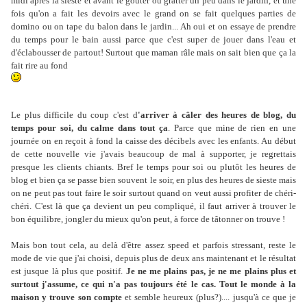
midi après la sieste et avant le goûter ou gratter un peu dans le jardin, et une
fois qu'on a fait les devoirs avec le grand on se fait quelques parties de
domino ou on tape du balon dans le jardin... Ah oui et on essaye de prendre
du temps pour le bain aussi parce que c'est super de jouer dans l'eau et
d'éclabousser de partout! Surtout que maman râle mais on sait bien que ça la
fait rire au fond
Le plus difficile du coup c'est d
'arriver à câler des heures de blog, du
temps pour soi, du calme dans tout ça
. Parce que mine de rien en une
journée on en reçoit à fond la caisse des décibels avec les enfants. Au début
de cette nouvelle vie j'avais beaucoup de mal à supporter, je regrettais
presque les clients chiants. Bref le temps pour soi ou plutôt les heures de
blog et bien ça se passe bien souvent le soir, en plus des heures de sieste mais
on ne peut pas tout faire le soir surtout quand on veut aussi profiter de chéri-
chéri. C'est là que ça devient un peu compliqué, il faut arriver à trouver le
bon équilibre, jongler du mieux qu'on peut, à force de tâtonner on trouve !
Mais bon tout cela, au delà d'être assez speed et parfois stressant, reste le
mode de vie que j'ai choisi, depuis plus de deux ans maintenant et le résultat
est jusque là plus que positif.
Je ne me plains pas, je ne me plains plus et
surtout j'assume, ce qui n'a pas toujours été le cas. Tout le monde à la
maison y trouve son compte
et semble heureux (plus?).... jusqu'à ce que je