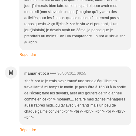
jour, j'aimerais bien faire un temps partiel pour avoir mes
mercredi (mm si avec le temps, j'imagine qu'il y aura des
activités pour les filles, et que ce ne sera finalement pas si
repos que<br /> ça !!)<br /> <br /> <br /> et pourtant, si un
jour(lointain) je devais avoir un 3ème, je pense que je
prendrais au moins 1 an ! va comprendre...lol<br /> <br /> <br
/> <br />
Répondre
M
maman et bcp +++
30/06/2011 09:55
<br /> <br /> je crois avoir trouvé une sorte d'équilibre en
travaillant à mi temps le matin. je peux être à 16h30 à la sortie
de l'école; faire les devoirs, aller aux gouters de fin d année
comme en ce<br /> moment.... et faire mes taches ménagères
aussi l'apres midi...du taf avec 3 enfants mais un peu de
chaque ça me convient.<br /> <br /> <br /> <br /> <br /> <br />
<br />
Répondre