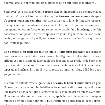
pourrai jamais je m'ennuierai trop, qu'est ce qu'on fait toute la journée?!".
S'ennuyer? A la maison?
Quelle grosse blague!
Impossible de s'ennuyer avec
tout ce qu'il y a à faire, ne serait ce qu'en
travaux ménagers on a de quoi
s'occuper toute une semaine
non stop si on veut : laver le linge, le repasser,
le ranger surtout quand on a deux enfants. Et puis nettoyer la maison, parce
que quand on est au foyer on ne se contente pas de faire le ménage une fois
par semaine, on passe un petit coup tous les jours: le gaz, le sol de la cuisine,
l'évier, on range par ci par là, forcément on a le nez sur les "trucs qui vont
pas" toute la journée...
Bon ensuite
c'est bien joli tout ça mais il faut aussi préparer les repas
et
pour ça mieux vaut faire des courses, les légumes à tel endroit, le reste
ailleurs et puis histoire de faire quelques économies les produits de base chez
un discounter... alors ok ils sont quasi tous à côté mais ça fait 3 caisses à se
taper quand même. Et puis il y a le repas du midi en plus, héhé les deux
garçons et moi.
Et enfin les enfants avec
le goûter, les devoirs, le bain et jouer aussi un peu
.
On n'est pas là juste pour les habiller et les nourrir, enfin surtout quand on est
une maman au foyer et que justement le but est de passer du temps avec eux.
Donc on va faire un petit tour le matin, après le petit déjeuner (et quelques
minutes derrière l'ordi pour moi), puis refaire une petite balade dans l'après-