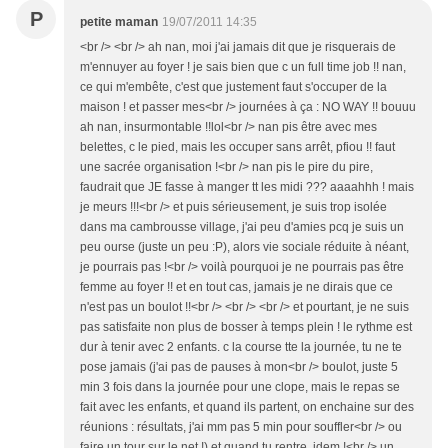
P
petite maman
19/07/2011 14:35
<br /> <br /> ah nan, moi j'ai jamais dit que je risquerais de
m'ennuyer au foyer ! je sais bien que c un full time job !! nan,
ce qui m'embête, c'est que justement faut s'occuper de la
maison ! et passer mes<br /> journées à ça : NO WAY !! bouuu
ah nan, insurmontable !!lol<br /> nan pis être avec mes
belettes, c le pied, mais les occuper sans arrêt, pfiou !! faut
une sacrée organisation !<br /> nan pis le pire du pire,
faudrait que JE fasse à manger tt les midi ??? aaaahhh ! mais
je meurs !!!<br /> et puis sérieusement, je suis trop isolée
dans ma cambrousse village, j'ai peu d'amies pcq je suis un
peu ourse (juste un peu :P), alors vie sociale réduite à néant,
je pourrais pas !<br /> voilà pourquoi je ne pourrais pas être
femme au foyer !! et en tout cas, jamais je ne dirais que ce
n'est pas un boulot !!<br /> <br /> <br /> et pourtant, je ne suis
pas satisfaite non plus de bosser à temps plein ! le rythme est
dur à tenir avec 2 enfants. c la course tte la journée, tu ne te
pose jamais (j'ai pas de pauses à mon<br /> boulot, juste 5
min 3 fois dans la journée pour une clope, mais le repas se
fait avec les enfants, et quand ils partent, on enchaine sur des
réunions : résultats, j'ai mm pas 5 min pour souffler<br /> ou
faire un tour sur le net !) et quand tu rentre, idem !<br /> un