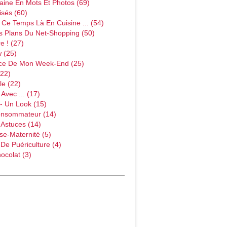
ine En Mots Et Photos (69)
sés (60)
Ce Temps Là En Cuisine ... (54)
s Plans Du Net-Shopping (50)
e ! (27)
w (25)
ce De Mon Week-End (25)
(22)
le (22)
Avec ... (17)
- Un Look (15)
onsommateur (14)
 Astuces (14)
e-Maternité (5)
 De Puériculture (4)
ocolat (3)