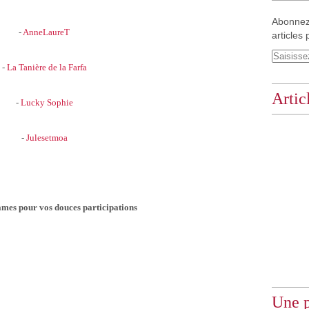
Abonnez
-
AnneLaureT
articles 
-
La Tanière de la Farfa
Artic
-
Lucky Sophie
-
Julesetmoa
mes pour vos douces participations
Une p