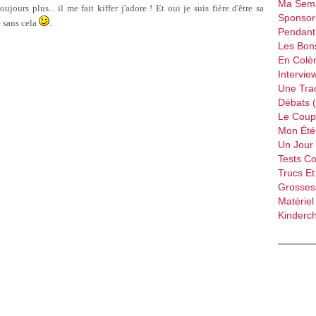
Ma Sema
ujours plus... il me fait kiffer j'adore ! Et oui je suis fière d'être sa
Sponsori
e sans cela
.
Pendant 
Les Bon
En Colèr
Intervie
Une Tra
Débats 
Le Coup
Mon Été 
Un Jour 
Tests C
Trucs Et
Grossess
Matériel
Kinderch