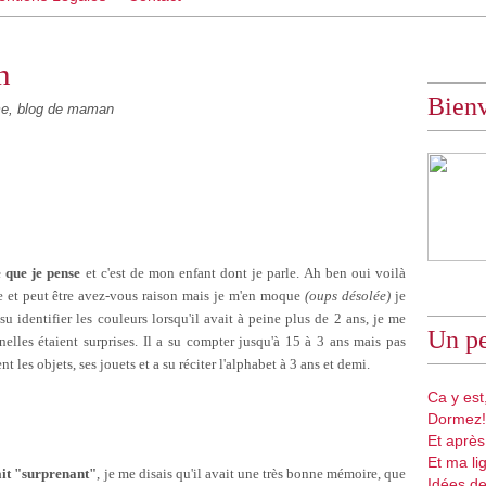
n
Bien
, blog de maman
e que je pense
et c'est de mon enfant dont je parle. Ah ben oui voilà
ire et peut être avez-vous raison mais je m'en moque
(oups désolée)
je
su identifier les couleurs lorsqu'il avait à peine plus de 2 ans, je me
Un pe
nelles étaient surprises. Il a su compter jusqu'à 15 à 3 ans mais pas
les objets, ses jouets et a su réciter l'alphabet à 3 ans et demi.
Ca y est,
Dormez!
Et après
Et ma li
ait "surprenant"
, je me disais qu'il avait une très bonne mémoire, que
Idées de