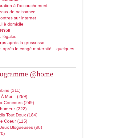
ration à l'accouchement
eaux de naissance
ontres sur internet
il à domicile
N'roll
 légales
rps après la grossesse
e après le congé maternité... quelques
rogramme @home
bins (311)
À Moi... (259)
x-Concours (249)
D'humeur (222)
dis Tout Doux (184)
e Coeur (115)
 Jeux Blogueuses (98)
70)