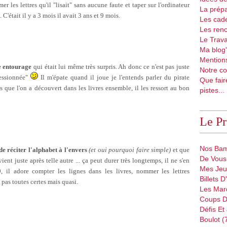
er les lettres qu'il "lisait" sans aucune faute et taper sur l'ordinateur
La prépa
 C'était il y a 3 mois il avait 3 ans et 9 mois.
Les cad
Les renc
Le Trava
Ma blog'
Mentions
re entourage
qui était lui même très surpris. Ah donc ce n'est pas juste
Notre co
ressionnée"
Il m'épate quand il joue je l'entends parler du pirate
Que fair
ts que l'on a découvert dans les livres ensemble, il les ressort au bon
pistes...
Le P
Nos Bam
e réciter l'alphabet à l'envers
(et oui pourquoi faire simple)
et que
De Vous 
ient juste après telle autre ... ça peut durer très longtemps, il ne s'en
Mes Jeu
, il adore compter les lignes dans les livres, nommer les lettres
Billets 
pas toutes certes mais quasi.
Les Mar
Coups D
Défis Et
Boulot (