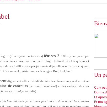
abel
Bien
e
fête ses 2 ans
ogo... (
à mes yeux en tout cas
)
... je ne peux pas
rs là dans 2 ans avec mon petit blog... Enfin il est clair qu'après 4
 loin de ses 1200 visites par jour mais déjà tellement heureuse quand
 C'est un réel plaisir tous ces échanges. Bref, bref, bref.
Un pe
ment
dignement elle a décidé de faire les choses en grand et même
aine de concours
(
ben ouai carrément
) et des cadeaux de chez
Ca y est,
s choses en grand je vous dis
).
Dormez!
Et après
r (
ah ben oui mais ça ne tombe pas tout cru dans le bec les cadeaux
Et ma li
ent, pour nous, et rien que pour nous et que nous ne révélerons que
Idées de