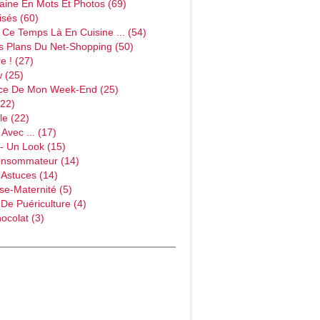
ine En Mots Et Photos (69)
sés (60)
Ce Temps Là En Cuisine ... (54)
s Plans Du Net-Shopping (50)
e ! (27)
w (25)
ce De Mon Week-End (25)
(22)
le (22)
Avec ... (17)
- Un Look (15)
onsommateur (14)
 Astuces (14)
e-Maternité (5)
 De Puériculture (4)
ocolat (3)