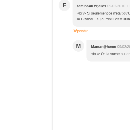
F
femin&#039;elles
09/02/2010 11
<br /> Si seulement ce n'etait qu'
la E-zabel....aujourdh'ui c'est 3!<b
Répondre
M
Maman@home
09/02/2
<br /> Oh la vache oui en e