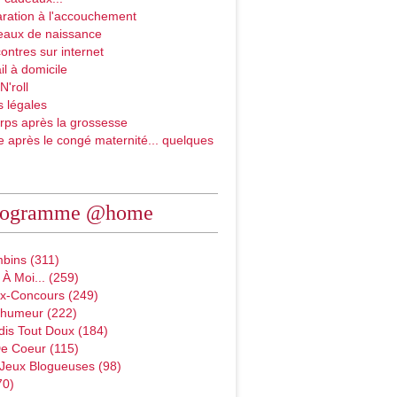
ration à l'accouchement
eaux de naissance
ontres sur internet
il à domicile
N'roll
 légales
rps après la grossesse
e après le congé maternité... quelques
rogramme @home
bins (311)
À Moi... (259)
x-Concours (249)
D'humeur (222)
dis Tout Doux (184)
e Coeur (115)
 Jeux Blogueuses (98)
70)