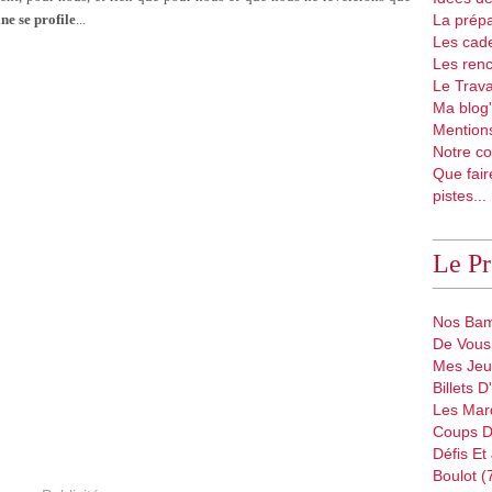
e se profile
...
La prépa
Les cad
Les renc
Le Trava
Ma blog'
Mentions
Notre co
Que fair
pistes...
Le P
Nos Bam
De Vous 
Mes Jeu
Billets 
Les Mar
Coups D
Défis Et
Boulot (