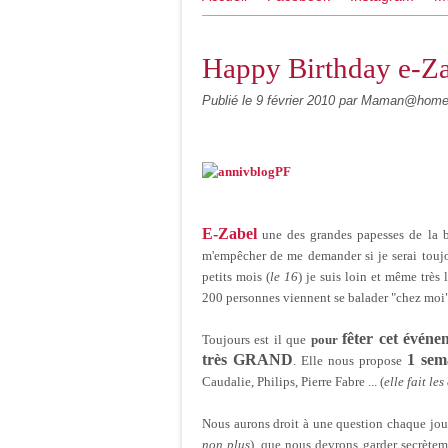
Happy Birthday e-Z
Publié le
9 février 2010
par Maman@hom
E-Zabel
une des grandes papesses de la bl
m'empêcher de me demander si je serai toujou
petits mois (
le 16
) je suis loin et même très
200 personnes viennent se balader "chez moi"...
fêter cet événe
Toujours est il que
pour
très GRAND
1 sem
. Elle nous propose
Caudalie, Philips, Pierre Fabre ... (
elle fait le
Nous aurons droit à une question chaque jou
non plus
), que nous devrons garder secrètem