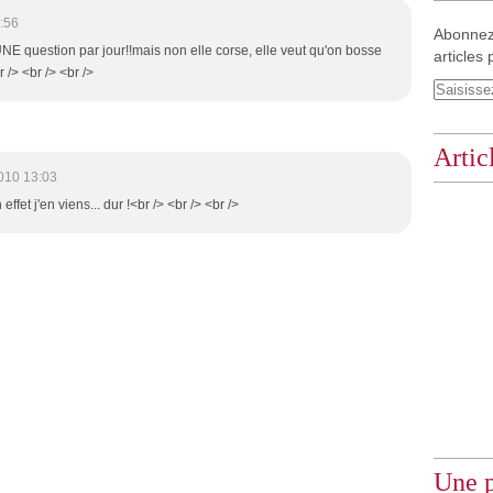
:56
Abonnez
UNE question par jour!!mais non elle corse, elle veut qu'on bosse
articles 
r /> <br /> <br />
Artic
010 13:03
ffet j'en viens... dur !<br /> <br /> <br />
Une p