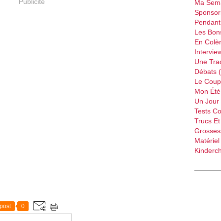
Publicité
Ma Sema
Sponsori
Pendant 
Les Bon
En Colèr
Intervie
Une Tra
Débats 
Le Coup
Mon Été 
Un Jour 
Tests C
Trucs Et
Grossess
Matériel
Kinderch
post
0