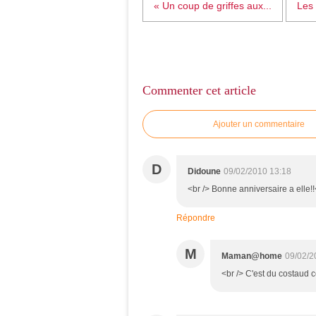
« Un coup de griffes aux...
Les 
Commenter cet article
Ajouter un commentaire
D
Didoune
09/02/2010 13:18
<br /> Bonne anniversaire a elle!!<b
Répondre
M
Maman@home
09/02/2
<br /> C'est du costaud c