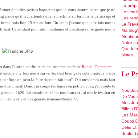
La prépa
u former de jolies petites baguettes que je vous montre parce que je ne
Les cad
ng parce qu'il faut attendre que la machine ait terminé le pétrissage et
Les renc
en forme puis hop 25 mn au four. Du coup j'avoue que je le fais moins
Le Trava
ustillant. Cependant pour info mesdames et mesdames il se garde moins
Ma blog'
Mentions
Notre co
Que fair
pistes...
ncer dans l'option confiture de ma superbe machine
Rue du Commerce
...
Le P
out encore une fois rien à surveiller c'est bien ça le côté pratique. Parce
a confiote on peut la faire dans un fait tout". Oui mesdames mais faut
as dire chiant. Donc j'ai coupé les fraises en petits cubes, j'ai ajouté le
Nos Bam
e pendant 1h20. J'ai ensuite mixé les morceaux et j'ai mis le résultat en
De Vous 
son... alors elle et pas géniale maman@home ???
Mes Jeu
Billets 
Les Mar
Coups D
Défis Et
Boulot (