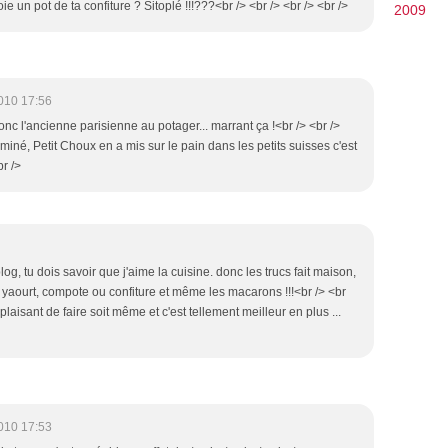
oie un pot de ta confiture ? Sitoplé !!!???<br /> <br /> <br /> <br />
2009
010 17:56
donc l'ancienne parisienne au potager... marrant ça !<br /> <br />
erminé, Petit Choux en a mis sur le pain dans les petits suisses c'est
br />
blog, tu dois savoir que j'aime la cuisine. donc les trucs fait maison,
rte, yaourt, compote ou confiture et même les macarons !!!<br /> <br
 plaisant de faire soit même et c'est tellement meilleur en plus ...
010 17:53