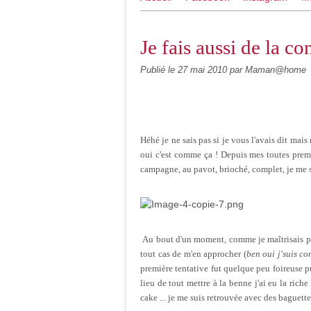
Je fais aussi de la co
Publié le
27 mai 2010
par Maman@home
Héhé je ne sais pas si je vous l'avais dit mai
oui c'est comme ça ! Depuis mes toutes premièr
campagne, au pavot, brioché, complet, je me su
Au bout d'un moment, comme je maîtrisais parf
tout cas de m'en approcher (
ben oui j'suis c
première tentative fut quelque peu foireuse pu
lieu de tout mettre à la benne j'ai eu la riche 
cake ... je me suis retrouvée avec des baguette