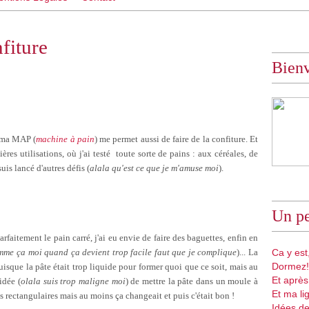
nfiture
Bien
s ma MAP (
machine à pain
) me permet aussi de faire de la confiture. Et
es utilisations, où j'ai testé toute sorte de pains : aux céréales, de
is lancé d'autres défis (
alala qu'est ce que je m'amuse moi
).
Un pe
aitement le pain carré, j'ai eu envie de faire des baguettes, enfin en
omme ça moi quand ça devient trop facile faut que je complique
)... La
Ca y est,
Dormez!
isque la pâte était trop liquide pour former quoi que ce soit, mais au
Et après
idée (
olala suis trop maligne moi
) de mettre la pâte dans un moule à
Et ma li
s rectangulaires mais au moins ça changeait et puis c'était bon !
Idées de