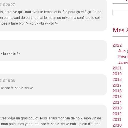
010 20:27
 je trouve qu'il faut avoir le temps et la tête pour ça et à ça. Je ne
 pain avant de partir au taf le matin ou mixer ma confiture le soir
hose à faire !<br /> <br /> <br /> <br />
Mes 
2022
Juin
(
> <br /> <br />
Févri
Janvi
2021
2019
2018
010 18:06
2017
 /> <br /> <br /> <br />
2016
2015
2014
2013
2012
! C'est déjà un gros boulot. Puis je fais mon vin de noix, mon vin de
2011
 mon pain, mes yahourts...<br /> <br /> <br /> euh... plein d'autres
2010