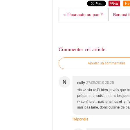
Re
« Tfounaute ou pas ?
Ben oui 
Commenter cet article
Ajouter un commentaire
N
nelly
27/05/2010 20:25
<br /> <br /> Et bien je vois que bc
prépare ma cuisine de ts les jour
/> confiture... pas le temps et je 
sais pas faire, donc cuisine de bas
Répondre