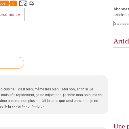
post
0
Abonnez
forcément »
articles 
Artic
p cuisine... c'est bien, même très bien !! Moi non, enfin si , je
s mais très rapidement, ça ne mijote pas, j'achète mon pain, ma<br
n'aime pas trop non plus, en fait je crois que c'est parce que je ne
e !!<br /> <br /> <br /> <br />
Une p