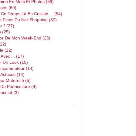
ine En Mots Et Photos (69)
sés (60)
Ce Temps Là En Cuisine ... (54)
s Plans Du Net-Shopping (50)
e ! (27)
w (25)
ce De Mon Week-End (25)
(22)
le (22)
Avec ... (17)
- Un Look (15)
onsommateur (14)
 Astuces (14)
e-Maternité (5)
 De Puériculture (4)
ocolat (3)