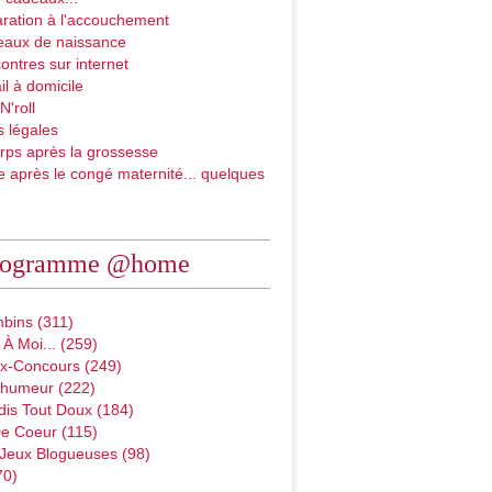
ration à l'accouchement
eaux de naissance
ontres sur internet
il à domicile
N'roll
 légales
rps après la grossesse
e après le congé maternité... quelques
rogramme @home
bins (311)
À Moi... (259)
x-Concours (249)
D'humeur (222)
dis Tout Doux (184)
e Coeur (115)
 Jeux Blogueuses (98)
70)