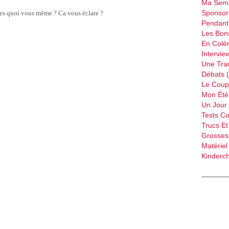
Ma Sema
Sponsori
tes quoi vous même ? Ca vous éclate ?
Pendant 
Les Bon
En Colèr
Intervie
Une Tra
Débats 
Le Coup
Mon Été 
Un Jour 
Tests C
Trucs Et
Grossess
Matériel
Kinderch