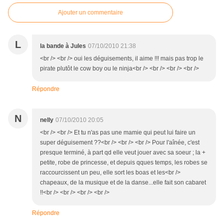
Ajouter un commentaire
L
la bande à Jules
07/10/2010 21:38
<br /> <br /> oui les déguisements, il aime !!! mais pas trop le
pirate plutôt le cow boy ou le ninja<br /> <br /> <br /> <br />
Répondre
N
nelly
07/10/2010 20:05
<br /> <br /> Et tu n'as pas une mamie qui peut lui faire un
super déguisement ??<br /> <br /> <br /> Pour l'aînée, c'est
presque terminé, à part qd elle veut jouer avec sa soeur ; la +
petite, robe de princesse, et depuis qques temps, les robes se
raccourcissent un peu, elle sort les boas et les<br />
chapeaux, de la musique et de la danse...elle fait son cabaret
!!<br /> <br /> <br /> <br />
Répondre