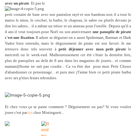
avec un pirate
. Et pas le
petit corsaire de base avec son pantalon rayé et son bandeau non il a tout le
matos le mien, le crochet, la barbe, le chapeau, le sabre ou plutôt devrais je
dire les sabres... il a même un trésor et un anneau pour l'oreille. Depuis qu'il a
4 ans il veut toujours pour Noël ou son anniversaire
une panoplie de pirate
c'est une fixation
. Il adore se déguiser on a aussi Spiderman, Batman et Dark
Vador bien entendu, mais le déguisement de pirate est son favori. Je me
retrouve donc très souvent à
petit déjeuner avec mon petit pirate
le
mercredi ou le week-end. Malheureusement cet été c'était la dernière fois,
plus de panoplies au delà de 8 ans dans les magasins de jouets... et comme
maman@home ne sait pas coudre... Ca va être dur pour mon Petit Choux
d'abandonner ce personnage... et puis moi j'l'aime bien ce petit pirate barbu
avec ses p'tites fesses rebondies.
Et chez vous ça se passe comment ? Déguisement ou pas? Si vous voulez
jouer c'est par
ici
chez Mistinguett...